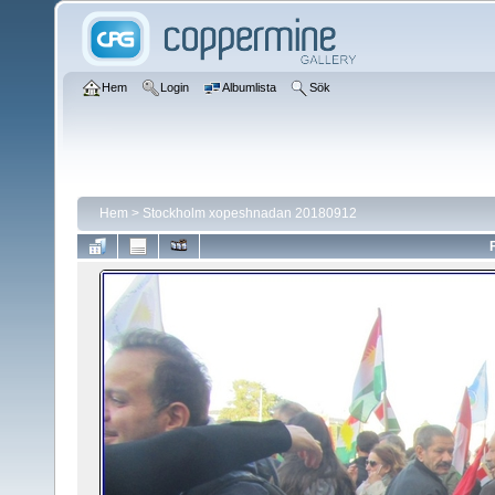
Hem
Login
Albumlista
Sök
Hem
>
Stockholm xopeshnadan 20180912