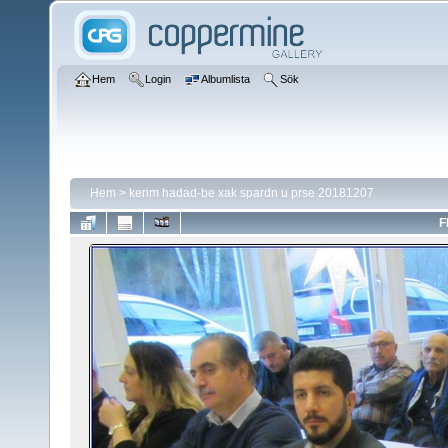
Hem
Login
Albumlista
Sök
Hem
>
kerim hadad-be xak spardn u prse 20181207
F