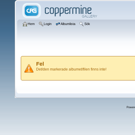
Hem
Login
Albumlista
Sök
Fel
Det/den markerade albumet/filen finns inte!
Power