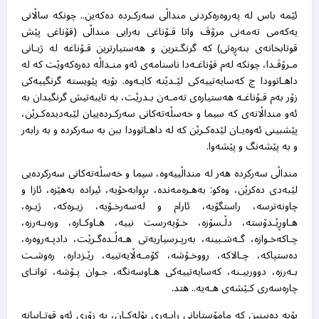
ئێمە باس لە پەروەرەکردنی منداڵی سەرکـردە دەکەین.. چونکە ساڵانی
یەکەمی تەمەنی مرۆڤ واتا قـۆناغی بەرایی منداڵی (قۆناغی پێش
قوتابخانەی بنەڕەتی) کە گرنگـترین و هەستیارترین قـۆناغە لە ژیـانی
مـرۆڤـدا، چونکە لەم قۆناغـەدا ناسنامەی ئەو منـداڵە دەرەکەوێت کە لە
داهـاتوودا چ کەسایەتییەکی لێـدێتە کایـەوە. بۆیە پێویستە گرنگییەکی
زۆر بەم قـۆناغـە هەستیارەی تەمـەن بـدرێت، بە تایبەتیش گرنگیدان بە
ئەو منداڵانەی کە سیما و خەسڵەتەکانی سەرکـردەییان لێبەدیدەکـرێن،
پێشبینی ئەوەیـان لێدەکـرێن کە لە داهـاتوودا ببن بە سەرکردە و بە رابەر
و بە پێشەنگ و پێشەوا
.
منداڵی سەرکردە هەر لە منداڵییەوە، سیما و خەسڵەتەکانی سەرکردەیی
لێبەدی دەکرێن، وەکو: بەهـرەمەندە، بڕوابەخۆیە، ئیرادە بەهێزە، ئازا و
چاونەترسە، راستگۆیە، ئارام و لەسەرخـۆیە، زیـرەکە، ژیـرە،
هـاوڕێـدۆستە، دڵـسۆزە، خـۆپەرست نییە، هـاوکـارە، ورەبـەرزە،
چـاکەخـوازە، گـەشـبینە، بەرپـرسیاریەتی هـەڵـدەگـرێت، دادپـەروەرە،
دەستپاکە، چـالاکە، رووخـۆشە، کۆمـەڵایەتییە، رێـزدارە، رەوشـت
بـەرزە، دووربیـنە، کەسایەتییەکی هـاوسەنگە، جـوان پـۆشە، توانـای
چارەسەری کـێشەی هـەیە.. هتد
.
بۆیە دەبینین کە مامۆستایانی رابـەری پۆلەکـان، بە زۆری ئەو قوتـابیانە