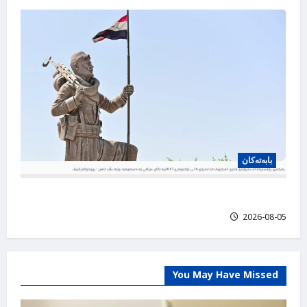
بابه‌ته‌کان
نەدەبوو شوێنى بزمارەکە بفرۆشن، عارف قوربانی
2026-08-05
You May Have Missed