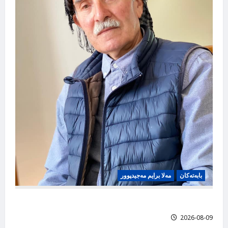
n
بابه‌ته‌کان
مەلا برایم مەجیدپوور
گەلاوێژ ئەنگوت، مەلا برایم مەجید پوور
2026-08-09