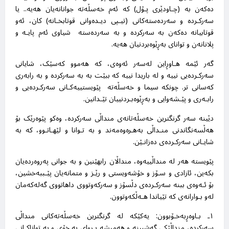
دەکەن بە (چـاودێری پـۆل) کە ئەم خەسڵەتە جوانانەیان هەیە.. یا
سەرکـردە و سەردەستەکانی (تیـپی دیـدەوانی قوتابخـانە) کان، ئەو
قوتابیانە دەکەن بە سەرکردە و بە سەردەستە شیاوی ئەم پایـە و
پلانانەن و توانای بەڕێوەبردنیان هەیە
.
گەر ئێمە هـاوڕاین لەسەر ئەوەی، کە هەموو کەسێک، شایانی
سەرکـردەیی نییە و لە باریدا نییە کە ببێت بە بە سەرکردە و بە رابەری
کەسانی تر. چونکە سیما و خەسڵەتە پێویستییەکـانی سەرکـردەیی و
رابـەری و پێـشەوایی و بەڕێوەبـردنییان تێـدانین
.
دێینە سەر گرنگترین خەسڵەتانەی منداڵی سەرکردە، وەکو پێوەرێک بۆ
هەڵسەنگاندنی منـداڵی بەهـرەوەمەند و بە تـوانا و لێهـاتـوو، کە بە
شایـانی سەرکـردەی دەزانـێن
.
پێویستە هەر لە منداڵییەوە، منداڵان رابهێنین و بە جوانی پەروەردەیان
بکەین، ئازادی و سـۆز و خۆشەویستی و رێـز و متمانەیان پێـببەخشین،
بۆ ئـەوەی ببنە سەرکـردەی دڵسۆز و سەرکەوتووی داهاتووی گەلەکەمان
لەو بـوارانەی کە تێیاندا هـەڵکەوتوون
.
١ـ بـاوەڕبەخـۆبوون: یەکێکە لە گرنگترین خەسڵەتەکانی منداڵی
سەرکردە، منداڵێکی گەشبینە و هەمیشە بـڕوای بە خۆی و بە تواناکـانی