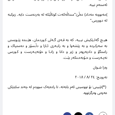
ئەستەم نییە
.
(
حەبووبە حەداد) دەڵێ:”منداڵەکەت کوتاڵێکە لە بەردەست دایە.. زیرکبە
لە دوورینی
“.
هیـچ گەلـێکیش نیـیە، کە بە قـەی گـەلی کـوردمان، هێـندە پێـویستی
بە سەرکـردە و بە پێشەوا و بە رابـەری ئـازا و دڵـسۆز و دەستپاک و
راستگۆ و دادپەروەر و ژیر و دانا و زانـا و خۆنەپـەرست و کـورسی
نەپـەرست و خـۆبەخـتکەر بێت
.
رەزا شـوان
نەرویـج: ٢٤ /٨ / ٢٠١٨
(*)
تێبینی: بۆ نووسینی ئەم بابەتە، تا رادەیەک سوودم لە چەند سایتێکی
عەرەبی وەرگرتووە
.