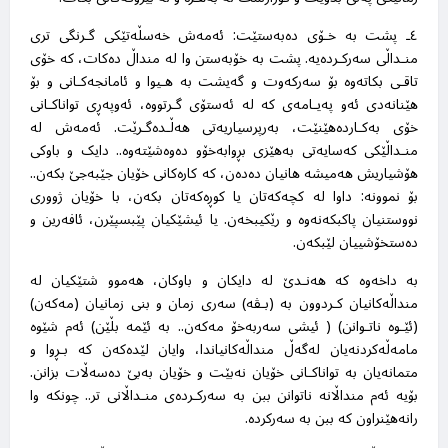
٤ـ پشت بە خـۆی دەبەستێت: ئەمەش خەسڵەتێکی گـرنگی تری
منـداڵی سەرکـردەیە. پشت بە خۆبەستن وا لە منداڵ دەکات، کە خۆی
تاقـی بکاتەوە بۆ سەرکەوت و گەیشت بە هـیوا و ئامانجەکـانی و بۆ
هێنانەدی ئەو پەیـامەی کە لە ئەستۆی گـرتووە، ئەوپەڕی تواناکـانی
خۆی بەکـاردەهێنێت، بەرپرسیاریەتی هەڵـدەگـرێت. ئەمەش لە
منـداڵێکی کەسایەتی بەهێزی بڕوابەخۆو دەوەشێتەوە.. دایک و باوکی
هۆشیاریش هەمیشە هانیان دەدەن، کە کارەکانی خۆیان جێبەجێ بکەن..
بۆ نموونە: داوا لە کچەکەتان یا کوڕەکەتان بکەن، با خۆیان ژووری
نووستنیان پاکبکەنەوە و رێکیبخەن. یا ئيشێکیان پێبسپێرن، ئافەرین و
دەستخۆشییان لێبکەن
.
بە داخەوە کە هەنـدێ لە دایکان و باوکان، هەموو شتێکیان لە
منداڵەکانیان کـردوون بە (بـڤە) سەری زمان و بنی زمانیان (مەکەن)
(ئێـوە ناتـوانن) ( ئیشی سەربەخۆ مەکەن.. بە ئێمە بڵێن) ئەم شێوە
مامەڵەکردنەیان لەگەڵ منداڵەکانیاندا، وایان لێدەکەن کە بـڕوا و
متمانەیان بە تواناکـانی خۆیان نەبێت و خۆیان بەبێ دەسەڵات بزانن.
بۆیە ئەم منداڵانە ناتوانن ببن بە سەرکـردەی منـداڵانی تر.. چونکە وا
رانەهێنراون کە ببن بە سەرکردە
.