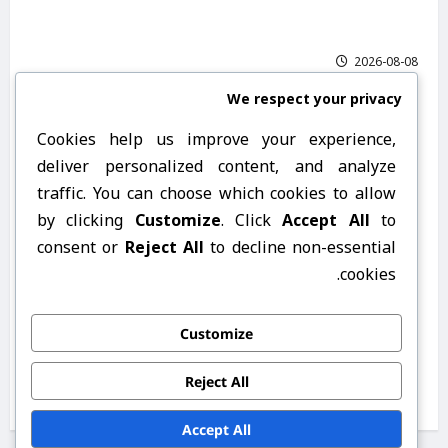
تیوار: جاسوس و جاشەکانی کوردستان کار بۆ كێ
دەکەن
2026-08-08
We respect your privacy
Cookies help us improve your experience,
deliver personalized content, and analyze
traffic. You can choose which cookies to allow
by clicking
Customize
. Click
Accept All
to
consent or
Reject All
to decline non-essential
cookies.
تیرۆر
ساڵە نەڵۆسی
Customize
فیلمێک کە کۆمیتەی سوید دروستی کرد دوای
تیرۆرکردنی د. شەرەفکەندی
Reject All
2026-08-07
Accept All