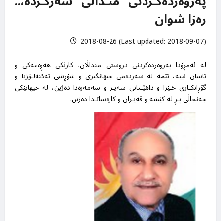
پەروەردەکـردنی منـداڵی سەرکـردە،..
رەزا شوان
2018-08-26 (Last updated: 2018-09-07)
لە ئەمڕۆدا پەروەردەکردنی دروستی منداڵان، کارێکی هەڕەمەکی و
ئاسان نییە، ئێمە لە سەردەمی جیهانگیری و شۆڕشی تەکنەلـۆژیا و
گۆڕانکـاری خـێرا و داهێـنانی سەیـر و سەمەرەدا دەژین، لە جیهانێکی
جەنجاڵی پـڕ لە کێشە و قەیـران و کارەساتـدا دەژین
.