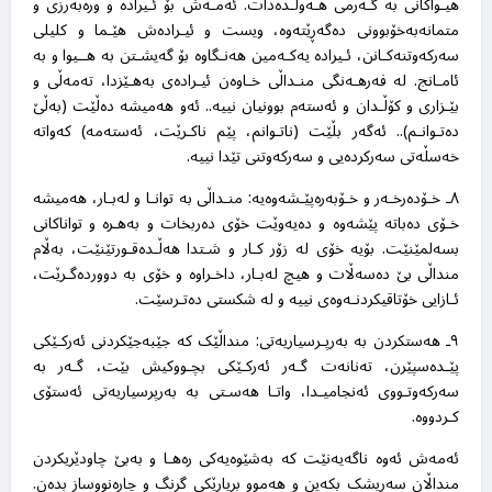
هیـواکانی بە گـەرمی هـەوڵـدەدات. ئەمـەش بۆ ئـیرادە و ورەبەرزی و
متمانەبەخۆبوونی دەگەڕێتەوە، ویست و ئیـرادەش هێـما و کلیلی
سەرکەوتنەکـانن، ئـیرادە یەکـەمین هەنـگاوە بۆ گەیشـتن بە هــیوا و بە
ئامـانج. لە فەرهـەنگی منـداڵی خـاوەن ئیـرادەی بەهـێزدا، تەمەڵی و
بێـزاری و کۆڵـدان و ئەستەم بوونیان نییە.. ئەو هەمیشە دەڵێت (بەڵێ
دەتـوانـم).. ئەگەر بڵێت (ناتـوانم، پێم ناکـرێت، ئەستەمە) کەواتە
خەسڵەتی سەرکردەیی و سەرکەوتنی تێدا نییە
.
٨ـ خـۆدەرخـەر و خـۆبەرەپێـشەوەیە: منـداڵی بە توانـا و لەبـار، هەمیشە
خـۆی دەباتە پێشەوە و دەیەوێت خۆی دەربخات و بەهـرە و تواناکانی
بسەلمێنێت. بۆیە خۆی لە زۆر کـار و شـتدا هەڵـدەقـورتێنێت، بەڵام
منداڵی بێ دەسەڵات و هیچ لەبـار، داخـراوە و خۆی بە دووردەگـرێت،
ئـازایی خۆتاقیکردنـەوەی نییە و لە شکستی دەتـرسێت
.
٩ـ هەستکردن بە بەرپـرسیاریەتی: منداڵێک کە جێبەجێکردنی ئەرکـێکی
پێـدەسپێرن، تەنانەت گـەر ئەرکـێکی بچـووکیش بێت، گـەر بە
سەرکەوتـووی ئەنجامیـدا، واتـا هەسـتی بە بەرپرسیاریەتی ئەستۆی
کـردووە
.
ئەمەش ئەوە ناگەیەنێت کە بەشێوەیەکی رەهـا و بەبێ چاودێریکردن
منداڵان سەرپشک بکەین و هەموو بڕیارێکی گرنگ و چارەنووساز بدەن.