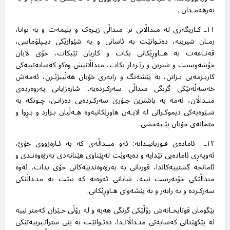
بەرهەمـدان
.
١١ـ کـاریگەری لە منداڵانی تر: منداڵی زیـرەک و بلیمەت و بە توانا،
زمـان شیرینە، دەتـوانێت بە ئاسانی و بە شێوازێکی دیـپلۆماسی،
قەنـاعەت بە هــاوڕێکانی بکات و کاریان تێبکات، خۆی لایان
خۆشەویست و شیرین و رێـزدار بکات، منداڵانیش وەکو کەسایەتییەکی
کاریـزمەیی بـزانن، بە پێشەنگ و رابەری خۆیان هەڵیبژێـرن، ئەمەش
خەسەڵەتێکی گرنگی منداڵی سەرکـردەیە.. شارەزایانی پەروەردەی
منـداڵان، ئەمە بە باشترین جـۆری سەرکـردەیی دەزانـن، چـونکە بە
شـێوەیەکی دیموکـراتی لە لایـەن هاوڕێکانیەوە هـەڵیان بـژارد و بـڕوا و
متمانەی خۆیان پێـبەخشی
.
١٢ـ ئامادەی قـوربانیـدانە: ئەو منـداڵەی کە بە ئـارەزووی خۆئ،
ئەوپەڕی ئامادەیی تێدایە و دەیەوێت لەپێناوی هێنانەدی بەرژەوەنـدی و
ئامانجە گشتییەکاندا، قوربانی بە بەرژەوەندییەکانی خۆی بدات، ئەوە
منداڵێکی خۆپەرست نییە، شایانی ئەوەیە کە ببێت بە منـداڵێکی
سەرکـردە و بە رابەر و بە پێشەوای هـاوڕێکانی
.
بێگومان قوتابخـانەش رۆڵێکی گرنگی هەیە و لە رۆڵی خـێزان کەمتر نییە
لە پێکهێنانی کەسایەتی منـداڵانـدا، دەتـوانێت بە پێی ستراتـیژییەتێکی