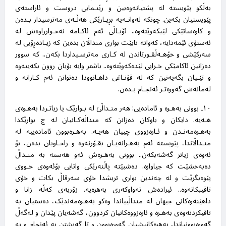
بەڵکو پێویستە لە پشتیانەوەبین و رێنـمایی دروست و ئاراستەی
پێویستیان بکەین. چونکە لەوانـەیە بڕیـارێکی هەڵـەی مەترسیدار بـدەن
و کارەساتێکی لێبکەوێتەوە.. ئۆبـاڵی ئەم ئاکـامە نەخـوازراوەش لە
ئەستۆی ئێمەدایە، کەواتە نابێت بواری منداڵان بدەین کە زیـادەڕۆیی لە
سەرکێشی و خۆهـەڵقـورتاندن لە کـاری مەترسـیداردا بکەن.. کە سوور
دەزانین ئاکامێکی خـراپی لێدەکەوێتەوە.. باشتر وایە بۆیان روون بکەینەوە
و تێـیان بگەیەنین کە لە قۆنـاغی داهـاتوودا دەتوانن ئەم کـارانە و
لەمانەش گەورەتـر ئەنجـام بـدەن
.
١٠ـ بوونی بەهـرە و ئامادەیی: هەر منـداڵێ لە بـوارێک یا زیاتـردا بەهـرەی
هـەیە. دایکان و باوکان دەزانن کە منداڵەکـانیان لە چ بوارێکدا
بەهـرەمەنـدن و ئـارەزووی چییان هەیـە. بەهـرەبوون ئامادەییە لە
منـداڵاندا، پێویستە ئەم بەهـرانەیـان بقـۆزنەوە و زاخـاویان بدەن، بۆ
ئەوەی زیاتر گەشەبکەن.. بوونی بەهـرەش ئەو هەستە بە منـداڵ
دەبەخشێت کە جیاوازە. دەشبێتە پاڵنەرێکی واتایی بۆئەوەی خـووی
پێوەبگرێت و لە چەندین بواری تریشدا خۆی سەرقاڵ بکات و خۆی
تاقیبکاتەوە.. ئیرادەش تەواوکەری بەهرەیە. زۆربەی کەڵە زانا و
داهێنەرەکانی جیهان لە منداڵییاندا وەکو بەهـرەمەندێک، دەستیان بە
تاقیکردنەوەی بەهـرە و ئارەزووەکانیان کردوون، گەشەیان پێدان و لەگەڵ
گەورەبوونیاندا، بەهرەکانیشیان گەورەبوون و تا گەیشتن بە ئەنجام و بە