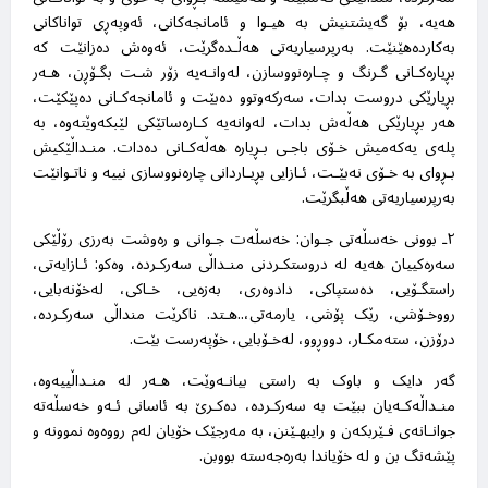
هەیە، بۆ گەیشتنیش بە هیـوا و ئامانجەکانی، ئەوپەڕی تواناکانی
بەکاردەهێنێت. بەرپرسیاریەتی هەڵـدەگرێت، ئەوەش دەزانێت کە
بڕیارەکـانی گـرنگ و چـارەنووسازن، لەوانـەیە زۆر شـت بگـۆڕن، هـەر
بڕیارێکی دروست بدات، سەرکەوتوو دەبێت و ئامانجەکـانی دەپێکێت،
هەر بڕیارێکی هەڵەش بدات، لەوانەیە کـارەساتێکی لێبکەوێتەوە، بە
پلەی یەکەمیش خـۆی باجـی بـڕیارە هەڵەکـانی دەدات. منـداڵێکیش
بـڕوای بە خـۆی نەبێـت، ئـازایی بڕیـاردانی چارەنووسازی نییە و ناتـوانێت
بەرپرسیاریەتی هەڵبگرێت
.
٢ـ بوونی خەسڵەتی جـوان: خەسڵەت جـوانی و رەوشت بەرزی رۆڵێکی
سەرەکییان هەیە لە دروستکـردنی منـداڵی سەرکـردە، وەکو: ئـازایەتی،
راستگـۆیی، دەستپاکی، دادوەری، بەزەیی، خـاکی، لەخۆنەبایی،
رووخـۆشی، رێک پۆشی، یارمەتی،..هـتد. ناکرێت منداڵی سەرکـردە،
درۆزن، ستەمکـار، دووڕوو، لەخـۆبایی، خۆپەرست بێت
.
گەر دایک و باوک بە راستی بیانـەوێت، هـەر لە منـداڵییەوە،
منـداڵەکـەیان ببێت بە سەرکـردە، دەکـرێ بە ئاسانی ئـەو خەسڵەتە
جوانـانەی فـێربکەن و رایبهـێنن، بە مەرجێک خۆیان لەم رووەوە نموونە و
پێشەنگ بن و لە خۆیاندا بەرەجەستە بووبن
.