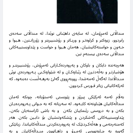
منداڵانی ئەمڕۆمان، لە سایەی داهێنانی نوێدا، لە منداڵانی سەدەی
رابردوو، زیرەکتر و کراوەتـر و وریـاتر و رۆشنبیریتر و زۆرزانـترن، هـیوا و
خـەون و خواستەکانیشیان، هەمان هـیوا و خواست و پێداویستییەکانی
منداڵانی سەدەی بیستەم نین
.
هەرچەندە دایکان و باوکان و پەروەردەکـارانی ئەمڕۆش، رۆشنبیریتـر و
هۆشیارتـر و بەڵەدتـرن لە رێبازەکـان و لە شێوازەکـنی پـەروەردەی نوێی
منـداڵاندا. لەگەڵ ئەمەشدا، رووبەڕووی گەلێ بەرهـەڵست دەبنەوە، کە
ئەرکەکانیانی زیاتر قـورس کـردوون
.
بەڵام ئەمە ئەرکێکی پیرۆز و پێویستی ئەستۆیانە، چونکە ئەمان
منداڵەکانیان هێناونەتە کایـەوە.. لە سەریانە کە بە جـوانی پـەروەردەیـان
بکەن و بە دروستی رێنماییان بکەن و بە باشی ئاراستەیان بکەن..
پێداویستییەکانی گەشکردن و پێشکەوتنشیان بۆ دابـین بکەن. هەر
کەمتەرخەمی و هەڵەکـردنێک لە پەروەردەکردنی منداڵەکانیاندا، زیانێکی
گەورە بە چـارەنووسی ئەمـڕۆ و داهـاتووی منـداڵەکانیان و بە