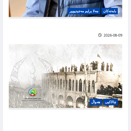
بابه‌ته‌کان
مەلا برایم مەجیدپوور
گەلاوێژ ئەنگوت، مەلا برایم مەجید پوور
2026-08-09
چالاکیی
هەواڵ
ڕاگەیەندراوی حیزبی دێموکراتی کوردستانی ئێران
بەبۆنەی ٨١ ساڵەی دامەزرانی