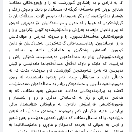
٣ـ بە ئازادی و بە راشکاوی گـوزارشت لە را و بۆچوونەکانی دەکات:
شانازی بوونی ئەم خەسڵەتە گرنگە لە منـداڵدا، بۆ دایک و باوکی زرنگ و
هۆشیار دەگەڕێتەوە، کە رێگر نەبوونە، لە بەردەم ئازادی منداڵەکەیان بۆ
گوزارشتکردن له هیـوا و لە خەون و خواستەکانیان، بۆ دەربڕینی ئەوەی
لە بیر و ناخیان دایە.. بە پەرۆش و دڵخـۆشیشەوە گۆیان لێگرتـوون و را و
بۆچوونەکانیان هەڵسەنگانـدوون، را و بیـرۆکە ئـەرێنی و جوانەکانیان
بەرز نرخـاندوون. پێداویستییەکانی گەشەکـردنی بەهـرەکانیان بۆ دابین
کردوون. ئەمەش پشتگیری و هاندانێکی باشە و متمانە و
بڕوابەخـۆبوونێکی زیاتر بە منداڵەکەیان دەبەخشێت.. شتێکی باش و
ئەرێنییە، کە دایک و باوک لەگەڵ منداڵەکەیاندا دادەنیشن و لێیان
دەپـرسن کە بەبێ شەرمکـردن گوزارشت، لەو بیرۆکـانە بکات کە لە
خەیاڵی دان، یا سەرقاڵی چییە.. ئەم پێکەوە دانیشتنانە لە رووی
دەروونیشەوە دڵنیایی و متمانەیەکی زیاتـر بە منداڵەکەیان دەبەخشێت،
گەشە بە بیرکـردنەوەکـانی دەکات، هەستیش بەوە دەکات، کە بە
هەندی دەزانن و رێز لە کەسایەتی دەگرن و راو و پێشنیار و
بۆچوونەکانیشی فەرامـۆش ناکەن.. لە بڕیارەکانی خێزانیشدا، مافی
بڕیاردانی هەیە. بێگومان ئەم پەروەردە دروستەی منـداڵ، لە لایەن
خـێزانەوە، وا لە منـداڵ دەکات کە ئـازایی ئەدەبی هەبێت و بەبێ شەرم
و ترس بە جـوانی لە بەردەم کەسوکار و هاوڕێ و مامۆستاکانیدا بە
زمانێکی پەتی بدوێت و گوزارشت لە بەهـرە و لە بیرۆکەکانی بکات
.