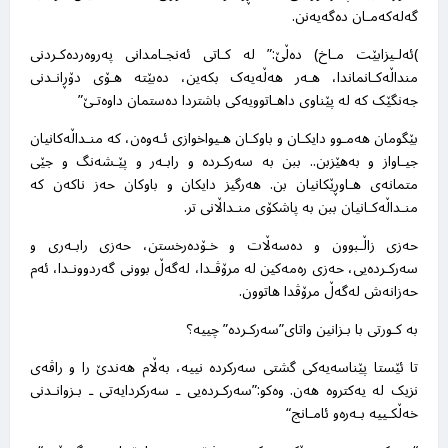
گەلەکەمـان دەگەیەنن
.
(
ئەلـیزابێت مـاخ) دەڵێ:” لە کـاتی ئەنجـامدانی پەروەردەکـردنی
منداڵەکـانماندا، هـەر هەڵەیەک بکەین، دەبێتە هـۆی دۆڕانـدنی
جەنگێک کە لە پێناوی داهـاتوویەکی باشتردا دەستمان داوەتـێ
”
بێگومان هەمـوو دایکـان و باوکـان هـیواخوازی ئـەوەن، کە منـداڵەکانیان
جیـاواز و بەهێزبن.. ببن بە سەرکـردە و رابـەر و پێـشەنگ و جێی
متمانەی هـاوڕێکانیان بن. هەرگیز دایکان و باوکان حەز ناکەن کە
منـداڵەکـانیان ببن بە پاشکۆی منـداڵانی تر
.
حەزی زاڵـبوون و دەسەڵات و خـۆدەرخستن، حەزی رابـەری و
سەرکـردەیی، حەزی رەمەکین لە مرۆڤـدا، لەگەڵ بوونی گەردوونـدا، ئەم
حەزانەش لەگەڵ مرۆڤدا هاتوون
.
بە کـورتی با بـزانین واتای”سەرکـردە” چییە؟
تا ئێستا پێناسەیەکی گشتی سەرکردە نییە، بەڵام هەندێ را و راڤەی
نزیک لە یەکتروە هەن. وەکو:”سەرکـردەیی ـ سەرکردایەتی ـ بـزوانـدنی
خەڵکـییە بـەرەو ئامـانج
“