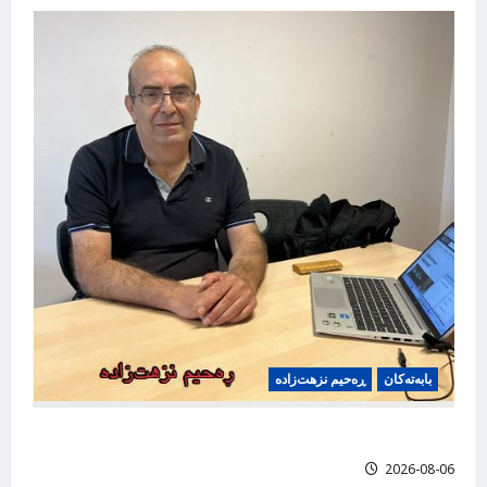
بابه‌ته‌کان
ڕەحیم نزهت‌زاده
باهۆزی درۆکان، ڕەحیم نزهت‌زاده
2026-08-06