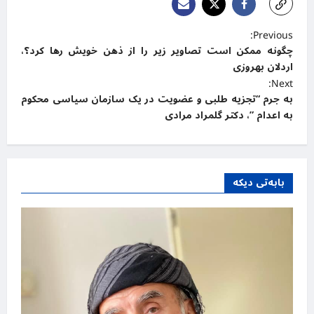
P
Previous:
چگونه ممکن است تصاویر زیر را از ذهن خویش رها کرد؟،
o
اردلان بهروزی
s
Next:
t
به جرم “تجزیه طلبی و عضویت در یک سازمان سیاسی محکوم
به اعدام ”، دکتر گلمراد مرادی
n
a
v
بابەتی دیکە
i
g
a
t
i
o