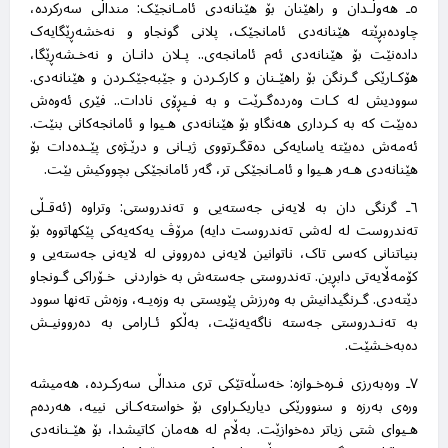
٥ـ هەوڵـدان و راهێنان بۆ هێنانەدی ئامـانجێک: منداڵی سەرکردە،
چاودەبڕێتە هێنانەدی ئامانجێک، پلانی گونجاو و نەخشەڕێگایەک
دادەنێت بۆ هێنانەدی ئەم ئامانجەی.. پـلان دانـان و نەخـشەڕێگا،
هۆکـارێکی گـرنگن بۆ راهێـنان و کارکـردن و جێبەجێکـردن و هێنانەدی.
سوودیش لە کـات وەردەگـرێت و بە فـیڕۆی نادات.. فێری ئەوەش
دەبێت کە بە کـرداری هەنگاو بۆ هێنانەدی هـیوا و ئامانجەکانی بنێت.
ئەمەش دەبێتە یاسایەکی دەقگـرتووی ژیـانی و درێـژەی پێـدەدات بۆ
هێنانەدی هـەر هـیوا و ئامـانجێکی تر، گەر ئامانجێکی بچووکیش بێت
.
٦ـ گرنگی دان بە لایەنی جەستەیی و تەندروستی: وتراوە (ئەقـڵی
تەندروست لە لەشی تەندروست دایە) مرۆڤ یەکەیەکی پێکهاتووە بۆ
بنیاتنانی کەسی تاک، ناتوانین لایەنی دەروونی لە لایەنی جەستەیی و
کۆمەڵایەتی دابڕین. تەندروستی جەستەش بە خواردنی خـۆراکی گـونجاو
دێتەدی. گـرنگیدانیش بە وەرزش پێویستی بە وزەیـە، وزەش تەنها سوود
بە تەنـدروستی جەستە ناگەیەنێت، بەڵکو ئـارامی بە دەروونیـش
دەبەخـشێت
.
٧ـ ورەبەرزی فـرەخـوازە: خەسڵەتێکی تری منداڵی سەرکـردە، هەمیشە
ورەی بەرزە و سنوورێکی دیاریکـراوی بۆ خواستەکـانی نییە، هەردەم
هـیوای شتی زیاتر دەخوازێت. بەڵام لە هەمان کاتیشدا، بۆ هێـنانەدی