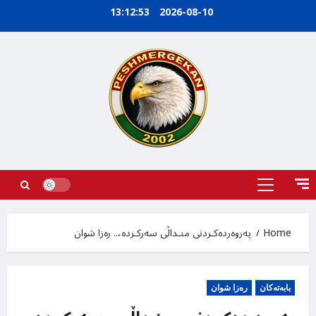
Ski
13:12:55
2026-08-10
t
conten
Primary
Menu
Home
پەروەردەکـردنی منـداڵی سەرکـردە،.. رەزا شوان
بابه‌ته‌کان
رەزا شوان