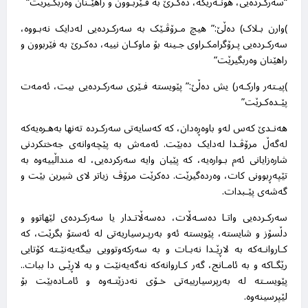
“
سەرکـردەیی، هونـەرێکە، دەکـرێ بە فـێربـوون و راهێـنان وەربگـیرێت
“
(
وارن بـلاک) دەڵێ:” هیچ مـرۆڤـێک بە سەرکـردەیی لەدایک نەبـووە،
سەرکـردەیی پـرۆگرامکـراوی جـینە بۆ ماوکـان نییە، دەکـرێ بە فێربوون و
راهێنان وەربگیرێت
“
(
پیـتەر وارکـەر) یش دەڵێ:” پێویستە فـێری سەرکـردەیی بيت، ئەمەت
پێـدەکـرێت
”
هەنـدێ کەس لەو باوەڕەدان، کە کەسایەتی سەرکـردە تەنها بەهـرەیەکە
لەگەڵ مرۆڤـدا لەدایک دەبێت. ئەمەش بە پێچەوانەی جەختکردنی
شارەزایانی ئەم بـوارەیە، کە پێیان وایە سەرکردەیی، لە منداڵییەوە بە
تێپەڕبوونی کات، وەردەگیرێت. دەکرێت مرۆڤ زیاتر لای شیرین بێت و
گەشەی پێـبدات
.
سەرکـردەیی واتـا دەسـەڵات، دەسەڵاتـدار یا سەرکـردەی لێهاتوو و
دڵسۆز و شایستە، پێویستە ئەو بەرپـرسیاریەتی لە ئەستۆ بگرێت، کە
کـاروانـەکە بە لاڕێـدا نەبـات و بە سەرکەوتوویی بیگەیەنێـتە کۆتایی
رێگـاکە و بە ئامـانج، گەر کـاروانەکە نەگەیەنێت و بە لاڕێـی دا ببات..
پێویسـتە لە بەرپرسیارییەتی خـۆی نەدزێتـەوە و ئامـادەبێت بۆ
لێپرسینەوە
.