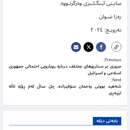
سایـتی ئینگـلـیزی وەرگرتـووە.
رەزا شـوان
نەرویـج: ٢٠٢٤
P
Previous:
مروری بر سناریوهای مختلف درباره رویارویی احتمالی جمهوری
o
اسلامی و اسرائیل
s
Next:
t
شەهید بوونی رەحمان سۆفیزادە، چل ساڵ لەم ڕۆژە تاڵە
تێپەڕی
n
a
v
بابەتی دیکە
i