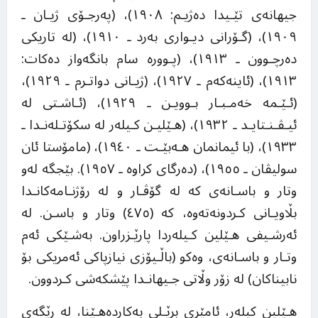
جیهانەی تێـیدا دەژیـم: ١٩٠٨)، (پەرجـۆی ژیـان ـ
١٩٠٩)، (گـۆرانی دیـواری بەرد ـ ١٩١٠)، (لە تاریکی
دەرچـوون ـ ١٩١٣)، (پـوورە سام بانگەواز دەکات:
١٩١٣)، (ئاینەکەم ـ ١٩٢٧)، (ژیـانی دواتـرم ـ ١٩٢٩)،
(ئـێـمە خەمـبـار بـوویـن ـ ١٩٢٩)، (ئـاشـتی لە
ئیـڤـنـتایـد ـ ١٩٣٢)، (هـێلیـن کـیلەر لە سکۆتـلەنـدا ـ
١٩٣٣)، (با ئیمانمان هـەبێـت ـ ١٩٤٠)، (مامۆستا ئان
سولیڤان ـ ١٩٥٥)، (دەرگای کراوە ـ ١٩٥٧). بێجگە لەو
وتار و باسـانەی کە لە گۆڤـار و لە رۆژنـامەکانـدا
بڵاویـانی کـردونەتەوە، کە (٤٧٥) وتار و باسـن. لە
ئەرشـیفی هـێلین کـیلەردا پارێـزراون. بەشـێکی ئەم
وتـار و باسـانەی، وەکو (باڵـیۆزی نیازپاکی ئەمریکی بۆ
نابیناکان) لە زۆر وڵاتی جـیهانـدا پێشکەشی کـردوون.
هـێلین کیلەر، ئامێری برێـلی بەکاردەهـێنا، لە رێگەی