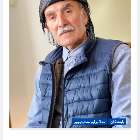
بابه‌ته‌کان
مەلا برایم مەجیدپوور
تێگەیشتن لە مێوژە ڕەشە خۆشترە!، مەلا برایم