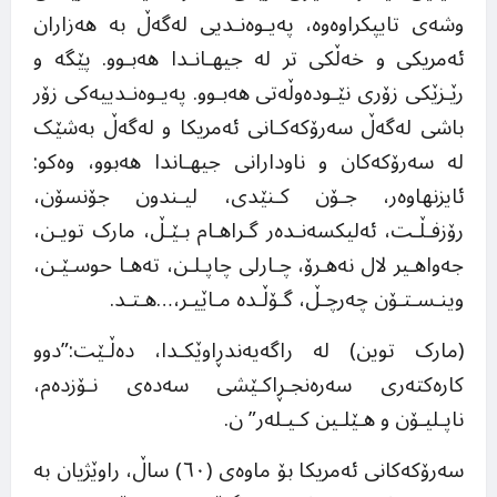
وشەی تایپکراوەوە، پەیـوەنـدیی لەگەڵ بە هەزاران
ئەمریکی و خەڵکی تر لە جیهـانـدا هەبـوو. پێگە و
رێـزێکی زۆری نێـودەوڵەتی هەبـوو. پەیـوەنـدییەکی زۆر
باشی لەگەڵ سەرۆکەکـانی ئەمریکا و لەگەڵ بەشێک
لە سەرۆکەکان و ناودارانی جیهـاندا هەبوو، وەکو:
ئایزنهاوەر، جـۆن کـنێدی، لیـندون جۆنسۆن،
رۆزفـڵـت، ئەلیکسەنـدەر گـراهـام بـێـڵ، مارک تویـن،
جەواهـیر لال نەهـرۆ، چـارلی چاپـلـن، تەهـا حوسـێـن،
وینـسـتـۆن چەرچـڵ، گـۆڵـدە مـاێیـر،…هـتـد.
(مارک توین) لە راگەیەندڕاوێکـدا، دەڵـێت:”دوو
کارەکتەری سەرەنجـڕاکـێشی سەدەی نـۆزدەم،
ناپـلیـۆن و هـێلـین کـیـلەر” ن.
سەرۆکەکانی ئەمریکا بۆ ماوەی (٦٠) ساڵ، راوێژیان بە