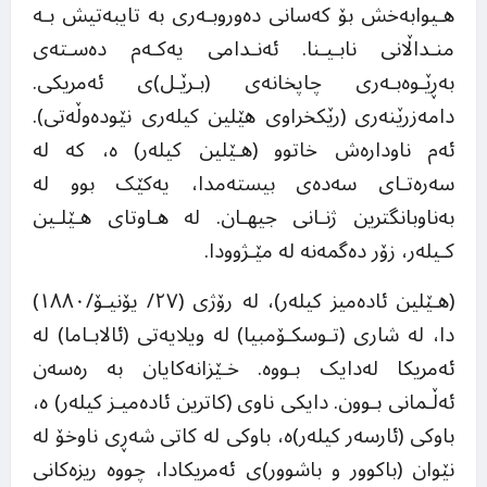
هـیوابەخش بۆ کەسانی دەوروبـەری بە تایبەتیش بـە
منـداڵانی نابـیـنا. ئەنـدامی یەکـەم دەسـتەی
بەڕێـوەبـەری چاپخانەی (بـرێـل)ی ئەمریکی.
دامەزرێنەری (رێکخراوی هێلین کیلەری نێودەوڵەتی).
ئەم ناودارەش خاتوو (هـێلین کیلەر) ە، کە لە
سەرەتـای سەدەی بیستەمدا، یەکێک بوو لە
بەناوبانگترین ژنـانی جیهـان. لە هـاوتای هـێلـین
کـیلەر، زۆر دەگمەنە لە مێـژوودا.
(هـێلین ئادەمیز کیلەر)، لە رۆژی (٢٧/ یۆنیـۆ/١٨٨٠)
دا، لە شاری (تـوسکـۆمبیا) لە ویلایەتی (ئالابـاما) لە
ئەمریکا لەدایک بـووە. خـێزانەکایان بە رەسەن
ئەڵـمانی بـوون. دایکی ناوی (کاترین ئادەمیـز کیلەر) ە،
باوکی (ئارسەر کیلەر)ە، باوکی لە کاتی شەڕی ناوخۆ لە
نێوان (باکوور و باشوور)ی ئەمریکادا، چووە ریزەکانی