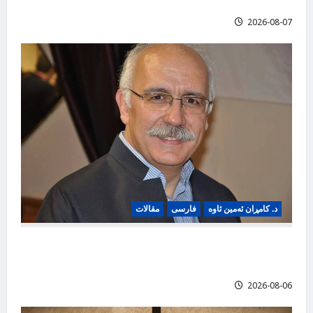
تیرۆرکردنی د. شەرەفکەندی
2026-08-07
د. کامڕان ئەمین ئاوە
فارسی
مقالات
از نقد تا تخریب؛ واکاوی فرهنگ کامنت‌نویسی در
فضای مجازی!، کامران امین آوه
2026-08-06