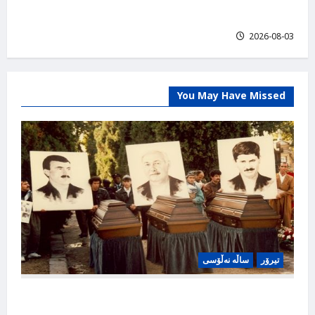
مەجید پوور
2026-08-03
You May Have Missed
تیرۆر
ساڵە نەڵۆسی
فیلمێک کە کۆمیتەی سوید دروستی کرد دوای