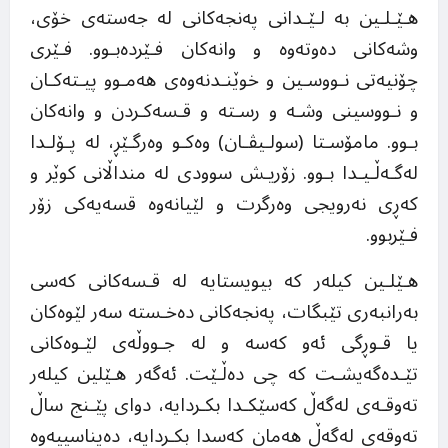
هـێـلـین بە لـێـدانی پەنجەکانی لە جەستەی خۆی،
وشەکانی دەوتەوە و وانەکان فـێردەبـوو. فـێری
چۆنیەتی نـووسـین و خوێنـدنەوەی هەمـوو پیـتەکـان
و نـووسینی وشـە و رسـتە و قـسەکـردن و وانەکان
بـوو. مامۆسـتا (سولـیڤـان) وەکـو وەرگـێڕ، لە پـۆلـدا
لەگـەڵـیـدا بـوو. زۆریـش سوودی لە منداڵانی کوێر و
کەڕی نەرویجی وەرگرت و لێیانەوە قسەیەکی زۆر
فـێربوو.
هـێلـین کیلەر کە بیویستایە لە قـسەکانی کەسی
بەرانبەری تێبگات، پەنجەکانی دەخـستە سەر لێوەکان
یا قـوڕگی ئەو کەسە و لە جـووڵەی لێـوەکانی
تێـدەگەیشـت کە چی دەڵـێت. ئەگەر هـێلین کیلەر
تەوقـەی لەگەڵ کەسێکـدا بکـردایە، دوای پێـنج ساڵ
تەوقەی لەگەڵ هەمان کەسدا بکـردایە، دەیناسییەوە