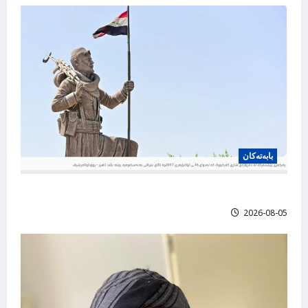
بابه‌ته‌کان
نەدەبوو شوێنى بزمارەکە بفرۆشن، عارف قوربانی
2026-08-05