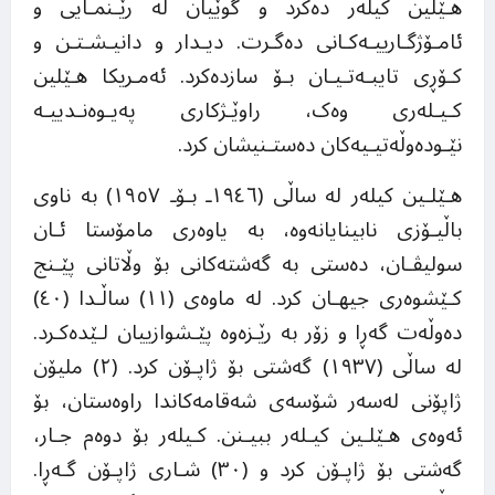
هـێلین کیلەر دەکرد و گوێیان لە رێـنمـایی و
ئامـۆژگـارییـەکـانی دەگـرت. دیـدار و دانیـشـتـن و
کـۆڕی تایبـەتـیـان بـۆ سازدەکرد. ئەمـریکا هـێلین
کـیـلەری وەک، راوێـژکاری پەیـوەنـدییـە
نێـودەوڵەتیـیەکان دەستـنیشان کرد.
هـێلـین کیلەر لە ساڵی (١٩٤٦ـ بـۆـ ١٩٥٧) بە ناوی
باڵیـۆزی نابینایانەوە، بە یاوەری مامۆستا ئـان
سولیڤـان، دەستی بە گەشتەکانی بۆ وڵاتانی پێـنج
کـێشوەری جیهـان کرد. لە ماوەی (١١) ساڵـدا (٤٠)
دەوڵەت گەڕا و زۆر بە رێـزەوە پێـشوازییان لـێدەکـرد.
لە ساڵی (١٩٣٧) گەشتی بۆ ژاپـۆن کرد. (٢) ملیۆن
ژاپۆنی لەسەر شۆسەی شەقامەکاندا راوەستان، بۆ
ئەوەی هـێلـین کیـلەر ببیـنن. کـیلەر بۆ دوەم جـار،
گەشتی بۆ ژاپـۆن کرد و (٣٠) شـاری ژاپـۆن گـەڕا.