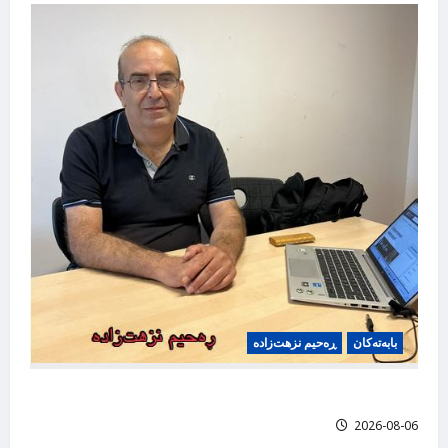
g
a
t
i
o
n
بابه‌ته‌کان
ڕەحیم نزهت‌زاده
باهۆزی درۆکان، ڕەحیم نزهت‌زاده
2026-08-06