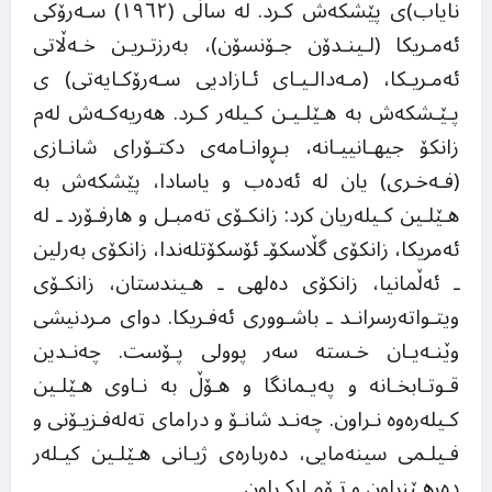
نایاب)ی پێشکەش کـرد. لە ساڵی (١٩٦٢) سـەرۆکی
ئەمـریکا (لـینـدۆن جـۆنسۆن)، بەرزتـریـن خـەڵاتی
ئەمـریـکا، (مـەدالـیـای ئـازادیی سـەرۆکـایەتی) ی
پـێـشکەش بە هـێلـیـن کـیلەر کـرد. هەریەکـەش لەم
زانکۆ جیهـانییـانە، بـڕوانـامەی دکتـۆرای شانـازی
(فـەخـری) یان لە ئەدەب و یاسادا، پێشکەش بە
هـێلـین کـیلەریان کرد: زانکـۆی تەمبـل و هارفـۆرد ـ لە
ئەمریکا، زانکۆی گڵاسکۆـ ئۆسکۆتلەندا، زانکۆی بەرلین
ـ ئەڵمانیا، زانکۆی دەلهی ـ هـیندستان، زانکـۆی
ویتـواتەرسرانـد ـ باشـووری ئەفـریکا. دوای مـردنیشی
وێنـەیـان خـستە سەر پوولی پـۆست. چەنـدین
قـوتـابخـانە و پەیـمانگا و هـۆڵ بە نـاوی هـێلـین
کـیلەرەوە نـراون. چەنـد شانـۆ و درامای تەلەفـزیـۆنی و
فـیلـمی سینەمایی، دەربارەی ژیـانی هـێلـین کیـلەر
دەرهـێنراون و تـۆمـارکـراون.