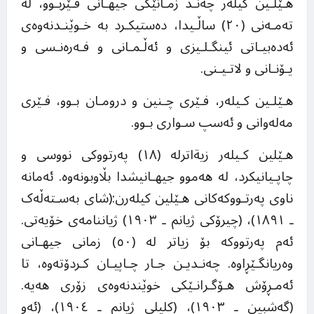
هـێلـین کیلەر چەنـد زمـانێکی جیهـانی فـێربـوو، لە
تەمـەنی (٢٠) ساڵـیدا، دەستیکـرد بە خـوێنـدنەوەی
ئەدەبیـاتی ئینگـلـیزی و ئەڵـمـانی و فـەرەنـسی و
یـۆنـانی و لاتـیـنی.
هـێلـین کـیلەر، فـێری چـنین و درومـان بـوو، فـێری
مەلەوانی و ئەسپ سـواری بـوو.
هـێلین کـیلەر زیةاترلە (١٨) پەرتووکی نووسی و
چاپـیانیکرد، لە هەموو جیهـانیشدا بڵاوبونەوە. ئەمانە
ناوی پەرتـووکەکانی هـێلین کیلەرن:(شای بەسـتەڵەک
ـ ١٨٩١)، (چیرۆکی ژیانم ـ ١٩٠٣) ژیاننامەی خۆیەتی.
ئەم پەرتووکە بۆ زیاتر لە (٥٠) زمانی جیهـانی
وەریانگـێڕاوە. چەنـدیـن جـار چـاپیـان کـردۆتەوە، تا
ئەمـڕۆش هـۆگـرانـێکی خوێندنەوەی زۆری هەیە.
(گەشبین ـ ١٩٠٣)، (کلیلی ژیانم ـ ١٩٠٤)، (ئەو