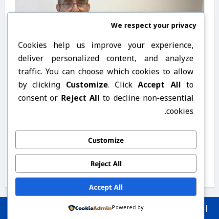
We respect your privacy
Cookies help us improve your experience,
deliver personalized content, and analyze
traffic. You can choose which cookies to allow
by clicking
Customize
. Click
Accept All
to
consent or
Reject All
to decline non-essential
cookies.
بابه‌ته‌کان
ڕەحیم نزهت‌زاده
Customize
باهۆزی درۆکان، ڕەحیم نزهت‌زاده
Reject All
2026-08-06
Accept All
|
Powered by
Copyright © peshmergekan.com 2026} All rights reserved.