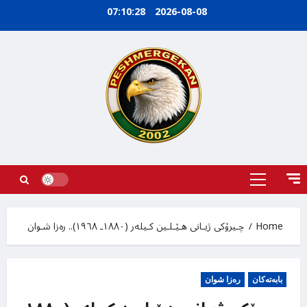
Ski
07:10:29
2026-08-08
t
conten
Primary
Menu
Home
چـیرۆکی ژیـانی هـێـلـین کـیلەر (١٨٨٠ـ ١٩٦٨).. رەزا شـوان
بابه‌ته‌کان
رەزا شوان