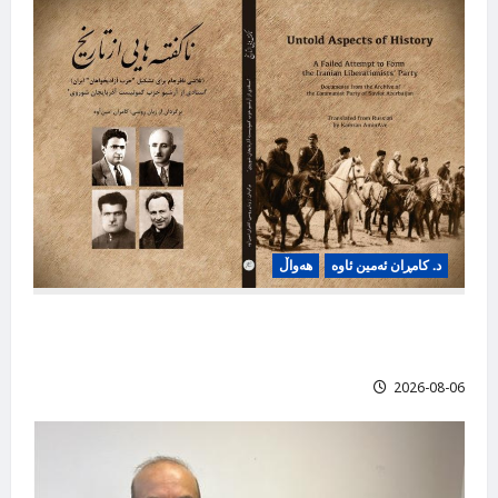
د. کامڕان ئەمین ئاوە
هەواڵ
ناساندنی کتێبی, “ناگفته‌هایی از تاریخ”، کامران
ئەمین‌ئاوه
2026-08-06