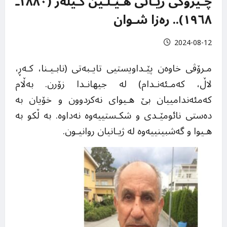
چـیرۆکی ژیـانی هـێـلـین کـیلەر (١٨٨٠ـ
١٩٦٨).. رەزا شـوان
2024-08-12
مـرۆڤی خاوەن پێـداویستیی تایـبەتی (نابـیـنا، کـەڕ،
لاڵ، کەمـئەنـدام) لە جیهانـدا زۆرن. بەڵام
کەمئەندامییان بێ هـیوای نەکردوون و خۆیان بە
دەستی نائومێـدی و شکـستییەوە نەداوە. بە ڵکو بە
هـیوا و گەشبینییەوە لە ژیـانیان روانیـون.