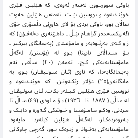
باوکی سووربـوون لەسەر ئەوەی، کە هـێلیـن فـێری
خوێنـدنەوە و نووسین بێـت. تەمەنی هـێلین حەوت
ساڵان بوو، باوکی بردی بۆ لای هاوڕێی دڵسۆزی خۆی
(ئەلیکسەندەر گراهـام بێـڵ ـ داهـێنەری تەلەفـۆن) کە
زاواکـەی بەڕێـوەبەر و مامۆستای (پەیمانگای بیرکـنز ـ
بـۆ منـداڵانی نابینا) بـوو لە (بۆستن). لەگەڵ
مامۆستایەیەکی کـچ، تەمەن (٢٠) ساڵانی ئەم
پەیـمانگایەدا، کە ناوی (ئـان سـولـیڤـان) بـوو، بە
مانگانەی(٢٥) دۆلار رێکـەوتـن، کە خوێنـدنەوە و
نووسین فـێری هـێلـین کـیـلەر بکات. ئـان سولـیڤـان
لە ساڵی ( ١٨٨٧ـ تا ـ ١٩٣٦) بـۆ مـاوەی (٤٩) سـاڵ تا
مـردنی، وەکـو مـامـۆسـتا و خـوشکی گـەورە و دایـک و
پـەروەردەکـار، لەگـەڵ هـێلین کیلەردا مایەوە.
مامۆستایەکی بەتـوانا و زیـرەک بـوو، گەرچی چاوکانی