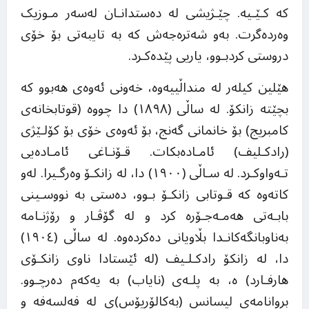
کە کـێـیە. چێـژیشی لە دەستدانـان لەسەر مـوزیک
وەردەگرت. بەو شەترەجەش کە بە تایبەتی بۆ خۆی
دروستی کردبـوو، یاریی پێدەکـرد.
هێلین کیلەر لە منداڵییەوە، خەونی ئەوەی هەبوو کە
بچێتە زانکۆ. لە ساڵی (١٨٩٨) دا چووە (قوتابخانەی
کامبریج) بۆ خانمانی گەنج، بۆ ئەوەی خۆی بۆ کۆلـێژی
(رادکـلیف) ئامـادەبکات. قـۆنـاغی ئامـادەیی
تـەواوکـرد. لە سـاڵی (١٩٠٠) دا، لە زانکـۆ وەرگـیرا. لەو
کاتەوە کە قـوتابی زانکـۆ بـوو، دەستی بە نووسـینی
بابـەتی هەمـەجـۆرە کرد و لە گۆڤـار و رۆژنـامە
بەناوبانگەکانـدا بڵاویانی دەکردەوە. لە ساڵی (١٩٠٤)
دا، لە زانکۆ رادکـلـیف (لە ئێستادا ناوی زانکـۆی
هارفـارد) ە، بە پلـەی (نایاب) بە یەکەم دەرچـوو.
بڕوانامەی لیسانس (بەکالۆریۆس)ی لە فەلسەفە و