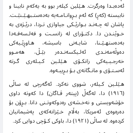
ئەدەبـدا وەرگرت. هـێلین کیلەر بوو بە یەکەم نابینا و
نابیستە (کەڕ) کە ئەم بـڕوانـامـەیە بەدەستـبهـێـنێـت.
پاشان لە چـەنـد بـوارێـکی جیاوازی تـردا، درێـژەی بە
خـوێنـدن دا. دکتـۆرای لە زانسـت و فەلـسەفـەدا
بەدەستهـێـنا، شایـەنی باسیشە، هـاوڕێـیەکی
دەوڵەمەنـدی ئەلـیکسەنـدەر بێـڵ، هەمـوو
خەرجـیـیەکی زانکـۆی هـێلـین کـیـلەری گـرتە
ئەسـتـۆی و مانـگانەی بـۆ بـڕییـەوە.
هـێلـین کـیلەر، شووی نەکرد. ئەگەرچی لە ساڵی
(١٩١٦) دا، لەگەڵ (پیتەر ڤـاگان) دا کەوتە داوی
خۆشەویستی و نەخـشەی رەدوکەوتـنی دانا. بـڕۆن بۆ
دەرەوەی ئەمریکا، بەڵام خـێزانەکەی پەشیمانیان
کردەوە. لە ساڵی (١٩٢١) دا، باوکی کـۆچی دوایی کرد.