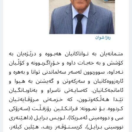
متـمانەیان بە تـواناکانیان هەبـووە و درێـژەیان بە
کۆشش و بە خەبـات داوە و خـۆڕاگـربـوونە و کۆڵـیان
نـەداوە، سووربوون لەسەر سەلماندنی توانا و بەهرە و
ئارەزووەکانیان و سەرکەوتن و گەیشتن بە هـیوا و
ئامانجەکـانیان. کەسایـەتی ناسراو و بەناوبـانگـیان
تێـدا هـەڵـکەوتـوون، کە خـزمـەتی مـرۆڤـایەتـیان
کـردووە. بـۆ نمـوونە: فـرانـکـلـین رۆزفـڵـت (سـەرۆکی
سی و دووەمینی ئەمـریکا)، لـویـس بـرایـل (داهـێنەری
نووسینی بـرایـل)، کریسـتـۆڤـەر ریف، هـێلین کیلەر،