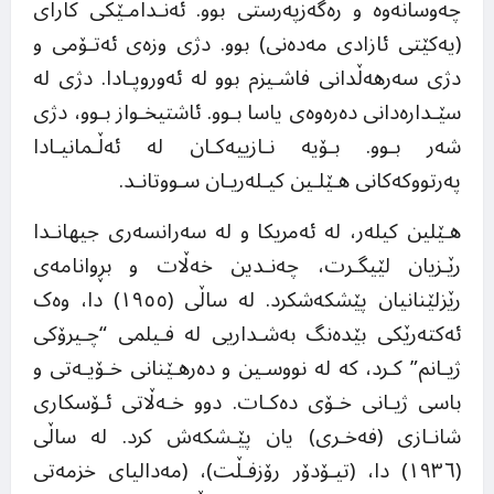
چەوسانەوە و رەگەزپەرستی بوو. ئەنـدامـێکی کارای
(یەکێتی ئازادی مەدەنی) بوو. دژی وزەی ئەتـۆمی و
دژی سەرهەڵدانی فاشـیزم بوو لە ئەوروپـادا. دژی لە
سێـدارەدانی دەرەوەی یاسا بـوو. ئاشتیخـواز بـوو، دژی
شەر بـوو. بـۆیە نـازییەکـان لە ئەڵـمانیـادا
پەرتووکەکانی هـێلـین کیـلەریـان سـووتانـد.
هـێلین کیلەر، لە ئەمریکا و لە سەرانسەری جیهانـدا
رێـزیان لێیگـرت، چەنـدین خەڵات و بڕوانامەی
رێزلێنانیان پێشکەشکرد. لە ساڵی (١٩٥٥) دا، وەک
ئەکتەرێکی بێدەنگ بەشـداریی لە فـیلمی “چـیرۆکی
ژیـانم” کـرد، کە لە نووسـین و دەرهـێنانی خـۆیـەتی و
باسی ژیـانی خـۆی دەکـات. دوو خـەڵاتی ئـۆسکاری
شانـازی (فەخـری) یان پێـشکەش کرد. لە ساڵی
(١٩٣٦) دا، (تیـۆدۆر رۆزفـڵت)، (مەدالیای خزمەتی