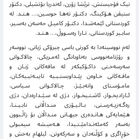
نیک فۆجیستش، ترێشا زۆرن، ئەندریا بۆتشیلی، دکتۆر
ستیڤن هـۆکینگ، دکتـۆر تەهـا حوسـین،… هـتـد. لە
کوردستانی ئێمەشـدا، دکتـۆر کامیـل حەسەن بەسـیر،
سابـیر کوردستانی، تـارا رەسـووڵ،… هـتـد.
لەم نووسینەدا بە کورتی باسی چیرۆکی ژیانی، نووسەر
و رۆژنامەنووسی بەناوبانگی ئەمـریکی، چالاکـوانی
سەرسەخـتی داکـۆکیکەر لە مافەکانی ژنـان و
مافـەکانی خـاوەن پێـداویستـیـیە تایبـەتیـیەکـان،
مامـۆسـتای وانەبـێـژ، چـالاکـوانی سـیاسی،
ئـازادیخـواز، ئاشـتـیخـواز، دژی لە سـێـدارەدان، دژی
رەگـەزپـەرسـتی، بـالـیـۆزی منـداڵانی نابـیـنـا،
هـێمایەکی هـانـدەری جیهـانی منـداڵان بۆ زاڵـبوون
بەسەر کەمئەنـدامێـتـیدا، هـەمیـشە سیمبولی
خۆڕاگری و کۆڵنەدان و سەرکەوتن، ئیلهام بەخش و