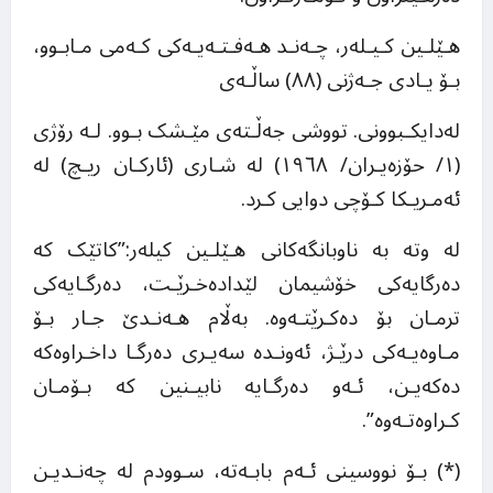
هـێلـین کـیـلەر، چـەنـد هـەفـتـەیـەکی کـەمی مـابـوو،
بـۆ یـادی جـەژنی (٨٨) ساڵـەی
لەدایکـبوونی. تووشی جەڵـتەی مێـشک بـوو. لـە رۆژی
(١/ حۆزەیـران/ ١٩٦٨) لە شـاری (ئارکـان ريـچ) لە
ئەمـریـکا کـۆچی دوایی کـرد.
لە وتە بە ناوبانگەکانی هـێلـین کیلەر:”کاتێک کە
دەرگایەکی خۆشیمان لێدادەخـرێـت، دەرگـایەکی
ترمـان بۆ دەکـرێتـەوە. بەڵام هـەنـدێ جـار بـۆ
مـاوەیـەکی درێـژ، ئەونـدە سەیـری دەرگـا داخـراوەکە
دەکەیـن، ئـەو دەرگـایە نابیـنین کە بـۆمـان
کـراوەتـەوە”.
(*) بـۆ نووسینی ئـەم بابـەتە، سـوودم لە چەنـدیـن