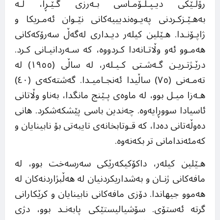
رۆڵـێکی دیـپـلـۆمـاسی بـەرزی گـێـڕا، لـە
بەهـێـزکـردنی پەیـوەندیییەکانی نێـوان ئەمـریکا و
ژاپـۆنـدا. هـێلین کیلەر دیـداری لەگەڵ سەرۆکەکانی
هەمـوو ئەو وڵاتـانەدا کـردووە، کە سـەردانیـانی کـرد.
درێـژتـریـن گـەشـتی کـیـلەر، لە ساڵی (١٩٥٥) لە
تەمـەنی (٧٥) ساڵیدا ئەنجـامیـدا. گەشتەکەی (٤٠)
هـەزا میـل بوو، لە ماوەی پـێنج مانگدا، بەناو وڵاتانی
ئاسیادا سووڕایەوە. چەندین باسی پێشکەشکرد. هانی
دەوڵەتانی دەدا، کە قـوتابخانەی تایبەتی بۆ نابینایان و
کەمئەندامانی تر بکەنەوە.
هـێلین کیلەر، داکۆکیکەرێکی سەرسەخت بوو، لە
مافەکانی ژنـان و بەشداریکردنیان لە هەڵبژاردنەکان لە
هەموو جیهاندا. دۆزی مافەکانی نابینایان و کرێکارانی
گرتە ئەستۆی. سۆشیالیستێکی پابەنـد بوو، دژی