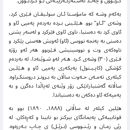
گـزبـوون و چەنـد نەشـتەرگـەرییـەکی بـۆ کـردبـوون.
یەکەم وشـە کە مامۆسـتا ئـان سولـیڤـان فـێری کرد،
وشەی “ئـاو” بوو. هـێلـینی بـردە بەردەم پەمپی ئاو و
ئاوی کرد بە دەستیا، ناوی ئاوی فێرکرد و لەسەر پشتی
دەستی بە پەنجە نووسی (ئاو) ئەویش هەستی پێکرد و
ناوەکەی وت و نووسینیشی فـێربوو. هەر ئەو رۆژە
فـێری (٣٠) وشەی کـرد. هـەر لەو شـوێنەدا، لە بەردەم
کۆشکی (کاپـیـتول) پەیکەری پەمپی ئاو و هـێلـین
کیلەری تەمـەن حـەوت ساڵان بە بـرونـز دروستکـراوە.
ساڵانە گەشتیارانێکی زۆر وێنەی لەپاڵدا دەگرن و بە
پەمپەکە ئاو دەکەن بە دەستیاندا.
هێلین کیلەر لە ساڵانی (١٨٨٨ـ ١٨٩٠) بوو بە
قوتابییەکی پەیمانگای بیرکنز بو نابینا و کەڕەکان. لە
رێی زمـان و رێـنـووسی (بـرێـل) ی چـاپ بـەرزەوە.