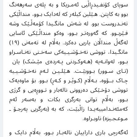
سوپای كۆنفـیدڕاڵیی ئەمـریکا و بە پلەی سەرهەنگ
بوو بە کاپتن. هـێلین کیلەر کە لەدایک بـوو، منداڵێکی
تەنـدروست بوو. لە شەش مانگـیدا کۆمەڵـێک وشە
فـێربـوو. کە گەورەتـر بـوو، وەکو منداڵـێکی ئاسایی
لەگەڵ منداڵان یاریی دەکرد. بەڵام لە تەمەنی (١٩)
مانگـیدا، تووشی نەخـۆشـیـیەکی سەخـتی نەنـاسـراو
بـوو، لەوانـەیە (هـەوکـردنی پـەردەی مێـشک) یان
(تـای سـوور) بـووبێـت. هـێلـیـن لـەم نەخـۆشـیـیە
چـاک بــۆوە، بـەڵام (کـوێـر و کـەڕ) بـوو. بۆ ماوەیەک
تووشی دۆخـێکی دەروونی نالەبار و تـووڕەیی و گرژی
بـوو، بەڵام توانی بەرگری بکات و بەسەر ئەم
کەمئەنـدامییەیـدا زاڵبێت، کە بە (بەرگریی پەرجـۆ ـ
مـوعـجـیزە) ناوبـراوە.
ئەگەرچی باری داراییان نالەبـار بـوو، بەڵام دایک و