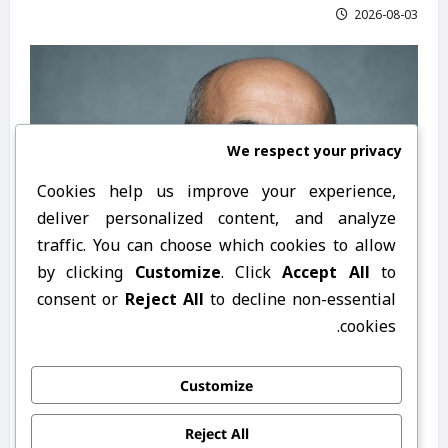
2026-08-03
We respect your privacy
Cookies help us improve your experience,
deliver personalized content, and analyze
traffic. You can choose which cookies to allow
by clicking
Customize
. Click
Accept All
to
consent or
Reject All
to decline non-essential
cookies.
حەمە حەریری
هۆنراوه‌
Customize
هیوا و تەمەن، حەمە حەریری
Reject All