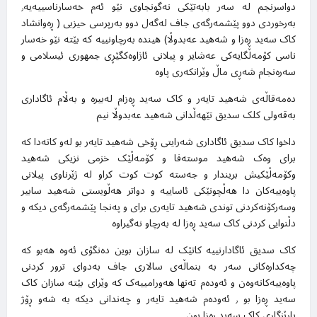
دواسرنجم لە سەر بابەتێکی نەگونجاوی نێو ئەم خەسارناسییەیە٫
بەرخوردی دوو پێشمەرگەی جاف لەگەل دوو بەرپرسی حیزبی ( ڕەوانشاد
کاک سەید ڕەزا و شەهید عەبدوڵا) هیندە بەرچاونییە کە بێتە نێو خەسار
ناسی کۆمەڵگایەکی عەشایر و پیلانی ئاژاوەکگێڕی جمهوری ئیسلامی و
سەرەنجام شەڕی ماڵ وێرانکەری پاوە
دەمەقاڵەی شەهید تایەر و کاک سەید ڕەزام لەبیرە و بەڵام ئاگاداری
بەقەولی کلک سدیق تێهەڵدانی شەهید عەبدوڵا نیم
داخوا کاک سدیق ئاگاداری شەرایتی ڕۆخی شەهید تایەر بو لەو کاتەدا کە
برای وەک شەهید موستەفا و کۆمەڵێک خزمی نزیکی شەهید
وکۆمەڵێکیش بریندار و جەستە کوت کوت کراو لە ژێرناوی پیلانی
پاوەییەکان دا هەڵچونێکی ئاساییە و دواتر هەڵویستی شەهید سابیر
وسەرکۆنەکردنی توندی شەهید تایەری برای و پەنجا پێشمەرگەی دیکە و
دڵنوایی کردنی کاک سەید ڕەزا لە بەرچاو نەگیراوە
کاک سدیق ئاگادارنییە کاتێک لە سازان بوین دەنگۆی ئەوە هەبو کە
چەکدارەکانی سەر بە بنماڵەی سالاری جاف بەدوای ترور کردنی
پاوەییەکانەوەن و ئەودەم تەنها هەورامییەک کە وێرای بێتە سازان کاک
سەید ڕەزا بو ٫ ئەودەم شەهید تایەر و چەندانی دیکە بە شەو ڕۆژ
پارێزگاری کاک سەید ڕەزا بون