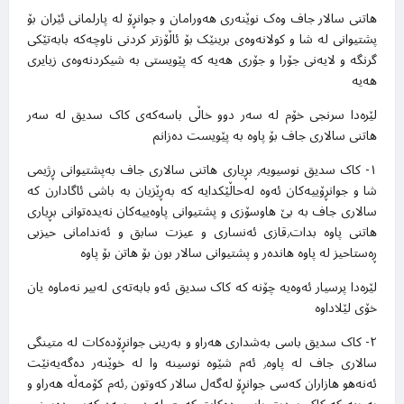
هاتنی سالار جاف وەک نوێنەری هەورامان و جوانڕۆ لە پارلمانی ئێران بۆ
پشتیوانی لە شا و کولانەوەی برینێک بۆ ئاڵۆزتر کردنی ناوچەکە بابەتێکی
گرنگە و لایەنی جۆرا و جۆری هەیە کە پێویستی بە شیکردنەوەی زیایری
هەیە
لێرەدا سرنجی خۆم لە سەر دوو خاڵی باسەکەی کاک سدیق لە سەر
هاتنی سالاری جاف بۆ پاوە بە پێویست دەزانم
۱- کاک سدیق نوسیویە٫ بڕیاری هاتنی سالاری جاف بەپشتیوانی ڕژیمی
شا و جوانڕۆییەکان ئەوە لەحاڵێکدایە کە بەڕێزیان بە باشی ئاگادارن کە
سالاری جاف بە بێ هاوسۆزی و پشتیوانی پاوەییەکان نەیدەتوانی بڕیاری
هاتنی پاوە بدات٫قازی ئەنساری و عیزت سابق و ئەندامانی حیزبی
ڕەستاحیز لە پاوە هاندەر و پشتیوانی سالار بون بۆ هاتن بۆ پاوە
لێرەدا پرسیار ئەوەیە چۆنە کە کاک سدیق ئەو بابەتەی لەبیر نەماوە یان
خۆی لێلاداوە
۲- کاک سدیق باسی بەشداری هەراو و بەرینی جوانڕۆدەکات لە متینگی
سالاری جاف لە پاوە٫ ئەم شێوە نوسینە وا لە خوێنەر دەگەیەنێت
ئەنەهو هازاران کەسی جوانڕۆ لەگەل سالار کەوتون ٫ئەم کۆمەڵە هەراو و