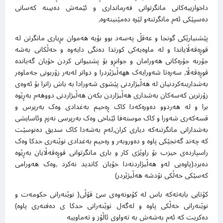
داخوازییەکانی مانگرتوانی فەرمانداری و ئێمەش دەبینە کەسانی
دەسپێکی ئەم مانگرتنەو لێرە دەمێنینەوە٫
پێشنیارێکی گونجا و عەقڵ پەسەد بوو بۆیە هەموان بڕیاری مانگرتن لە
قوڕەقەڵایاندا و لە ماوەیەکی کورتدا دەنگی دایەوە و خەڵکانی بەشە
جۆربە جۆرەکانی هەورامان و جوانڕو بۆ پشتیوانی کردن خۆیان گەیاندە
قوڕەقەڵا٫ سەرەتا شەورایەک ههەڵبژێردرا و دواتر لەبەر زۆربونی جەماوەر
بەشدارینەکردنیان لە هەڵبژاردنی پێشوی شەورادا بە باش زانرا بۆ ئەوەی
زۆرترین کەسەکان بەشداری هەڵبژاردن بکەن هەڵبژاردنی دووهەم بەڕێوە
برا و لە هەردوو دەورەکەدا کاک ڕەحیم بەغدادی وەک بەرپرس و
قسەکەری شەورا و کاک موستەفا ئێناخی وەک بەرپرسی نەزم وئاسایشی
بەشدارانی مانگرتنەکە دیاری کران٫لەم بەشەدا کاک سدیق دەنوسێت
کە چەند گەنجێکی پاوە و دەوروبەر و رەحیم بەغدادی نوێنەری حدکا وەک
راسپاردەی حیزب بۆ راوێژی کار و باری مانگرتوانی قوڕەقەڵایان بەڕێوە
دەبرد(پاوەیی لەو هەڵبژاردنەدا خۆیان کاندید نەکرد ٫وەک هەورامی
کەسێکی خەڵکی نۆدشە هەڵبژێردر)
کۆتایی بابەتەکە باس لە کۆبونەوەی سێ قۆڵی( نوێنەرانی حکومەت و
نوێنەرانی خەڵکی پاوە و لەگەل نوێنەرانی حدکا ی دەفتەری پاوە)
دەکریت کە ئەم بەشەش بە تەواوی ئاڵۆز و تەماوییە