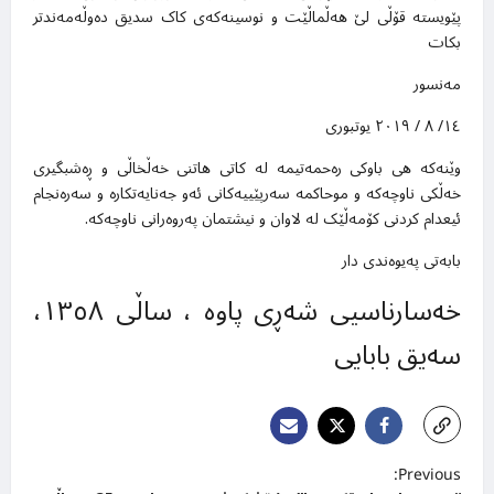
پێویستە قۆڵی لێ هەڵماڵێت و نوسینەکەی کاک سدیق دەوڵەمەندتر
بکات
مەنسور
۱٤/ ۸ / ۲۰۱۹ یوتبوری
وێنەکە هی باوکی رەحمەتیمە لە کاتی هاتنی خەڵخاڵی و ڕەشبگیری
خەڵکی ناوچەکە و موحاکمە سەرپێییەکانی ئەو جەنایەتکارە و سەرەنجام
ئیعدام کردنی کۆمەڵێک لە لاوان و نیشتمان پەروەرانی ناوچەکە.
بابەتی پەیوەندی دار
خەسارناسیی شەڕی پاوە ، ساڵی ١٣٥٨،
سەیق بابایی
P
Previous: