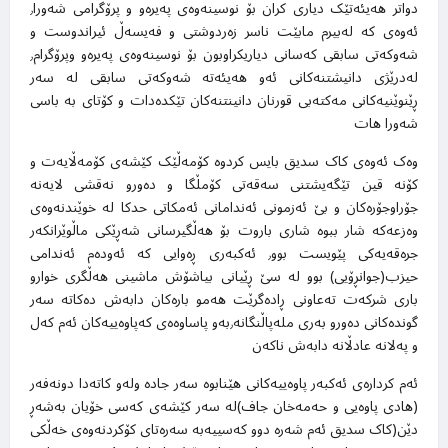
دواتر هەیئەتێک دیاری کران بۆ نوسینەوەی پەیرەو و پرۆگرامی شەورا٫
ئەوەی کە لەبیرم مابێت ناسر زەردوشتی و فەیسەڵ ئیراندوست و
شەوکەتی سابقی کەسانی دیاریکراوبون بۆ نوسینەوەی پەیرەو وپرۆگرام٫
لەدرێژی دانیشتنەکانی ئەو هەیئەتە شەوکەتی سابقی لە سەر
ڕێنوێنیەکانی مەکتەبی قورنان دانینتنەکان تێکدەدات و کۆتای بە باسی
شەورا هات
وەک ئەوەی کاک سدیق بایس کردوە کۆمەڵێک کێشەی کۆمەڵایەت و
کۆنە قین تێگەیشتنی سەقەتی کۆمڵگا و دەورو نەقشی لایەنە
جۆراوجۆرەکان و بێ ئەزمونی ئەندامانی ئەمکاتی حدکا لە خوێندنەوەی
وەزعەکە شار ببوە شاری باروت بۆ هەڵگیرسانی شەڕێکی ماڵوێرانکەر
جرەقەیەکی پێویست بوو٫ ئەکبەری ڕەوایی کە ئەودەم ئەندامی
حیزب(جوانڕۆیی) بوو لە سێ ڕێیانی بیاشۆش ماشینی هەڵگری خوارو
باری شرکەت تەعاونی ڕادەگرێت هەمو بارەکان دابەش دەکاتە سەر
گوندەکانی دەورو بەری ملەپاڵنگانە٫بەو پاساوەەی کەپاوەییەکان ئەم کەل
و پەلانە عادڵانە دابەش ناکەن
ئەم کردارەی ئەکبەر پاوەییەکانی هێنابوە سەر جادە ولەو کاتەدا دونەفەر
(هادی پاوەیی و حەمەخان جاف)لە سەر کێشەی کەسی خۆیان بەشەڕ
دێن(کاک سدیق ئەم شەرە دوو کەسییەبە سەرەتای کۆکردنەوەی خەڵکی