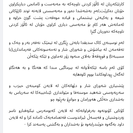
کارتێکەریان لە ئاڵۆز کردنی ناوچەکە بە مەبەست و ئامانجی دیاریکراوی
خۆیان دەکرێت٫لەم بەشەشدا دەور و مەبەسستی لایەنە توند ئاژۆکانی
شیعە و یەکیەتی نیشتمانی و قیادە موەقەت پشت گوێ خراوە و
ئەمانەش هەر کام بۆ مەبەستی دیاری کراوی خۆیان لە ئاڵۆز کردنی
ناوچەکە دەوریان گێڕا
لەم نوسینەی کاک سدیقدا بابەتی ڕێگری لە تیمێک نەفەر بەر و چەک و
تەقەمەن لە بیاشۆش و شەورای شار و تەحەسونەکانی فەرمانداری(یا
مسیبەتا) و قوڕەقەڵا بەلای منەوە زۆر تەماوی و تێکە پێکەڵن
کۆی ئەم باسە تێکەڵاوانە لە بیرماگیی مندا کە هەنگا و بە هەنگاو
لەگەل ڕوداوەکاندا بووم ئاوەهایە
پێشنیاری شەورای شار و دێهاتەکان لە لایەن کومیتەی حیزب و
سەرپەرەستی شەهید موستەفا و مێوانداری ئێناخییەکا لە سەریاس بە
بەشداری خەڵکی هەورامان و جوانڕۆ بەڕێوە چو
کۆتایی کۆبونەوە بەرفراوانەکە لە لایەن کەیومەرس نیکرەفتارو ناسر
زەردوشتیان و فەیسەڵ ئیراندوست قەتعنامەیەک ئامادە کرا و لە لایەن
داود بەگەوە خوێندرایەوە بۆ بەشداران و بەگشتی پەسەند کرا ۰