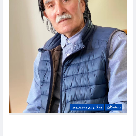
بابه‌ته‌کان
مەلا برایم مەجیدپوور
تێگەیشتن لە مێوژە ڕەشە خۆشترە!، مەلا برایم
مەجید پوور