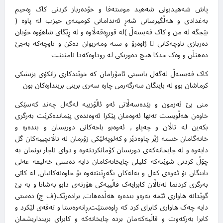
پاش شەهیدبونی شەهید موستەفا و خۆدەرباز کردنی کاک ڕەحیم
بەغدادی و هەڵگیرسانی شەڕ ئەندامانی کومیتەی حیزب لە پاوە (
بێجگە لە من و کاک فەیسەڵ )لە قورڕەقەڵاوە و لە ڕێگای شاهۆوە خۆیان
دەربازی ناوچەکانی ِ ژاوەرۆ و سنە ومەریوان دەکن و ناوچەکە بەجێ
دەهێڵن و وەک حدکا هیچ دەوریکی لە روداوەکەدا نامێنێت
کاک فەیسەڵ لەگەل یاسینی ئامۆزامان کە خوێندکاری زانکۆی پزیشکی
کرماشان بوو لە باینگان سەرگەرمی چارە سەری برینی بریندارەکان بون
منی بێ ئەزمون و بێدەسەڵاتی ئەو ئاڵۆزییە لەگەل چەند کەسێکی
خاوەن هەڵویست تەنها ئەوەمان پێکرا ئەوەندەی پێماندەکرێت بەرگری
بکەین لە تاڵان و چەپاو ٫ ئەوەبو باخەکانی دوریسان و بندەرە و
خانەگامان خستە ژێر چاوەدێر و کەلوپەلێکی زۆرمان لە تاڵانچییەکان گل
دایەوە و لە چایخانەکەی دوریسان کۆمانکردنەوە و دوای ناچار بونمان بە
چۆڵ کردنی شوێنەکە کلیلی چایخانەکامان دایە دەستی خەلیفە عەلی
باینگان بۆ ئەوەی کەل و پەلەکان بگەڕێنێتەوە بۆ خاوەنەکانیان٫ لە کاتی
بەرگری کردنما لەتاڵان کابرایەک قاڵییەکی هۆرتەی دابو بەشانا و بە بێ
گوێدانە هاواری ئێمە بەرەو بندەرە هەڵدەهات٫ برادەرێک(ف ج) دەستی
دایە چەک هاواری کابرای کرد کە ڕاوەستێت٫ڕانەوەستا و تەقەی لێکرد و
کابرا بەرکەوت و قاڵیەکەمان بردە چایخانەکە و کابرای برینداریشمان