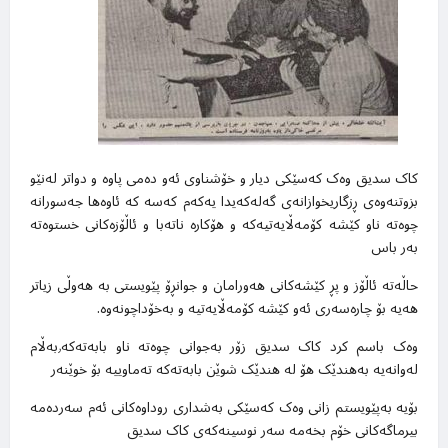
کاک سدیق وەک کەسێکی دیار و خۆشناوی ئەو دەمی پاوە و دواتر لەنێو
بزوتنەوەی ڕزگاریخوازانەی گەلەکەیدا یەکەم کەسە کە ئاوەها جەسورانە
چوەتە ناو کێشە کۆمەڵایەتیەکە و هۆکارە ناتەبا و ئاڵۆزەکانی خستوەتە
بەر باس
حاڵەتە ئاڵۆز و پڕ کێشەکانی هەورامان و جوانڕۆ پێویستی بە هەوڵی زیاتر
هەیە بۆ چارەسەری ئەو کێشە کۆمەڵایەتیە و بەخۆداچونەوە‌.
وەک باسم کرد کاک سدیق زۆر بەجوانی چوەتە ناو بابەتەکە٫بەڵام
لەوانەیە بەهندێک هۆ لە هندێک شوێن بابەتەکە تەماوییە بۆ خوێنەر
بۆیە بەپێویستم زانی وەک کەسێکی بەشداری روداوەکانی ئەم سەردەمە
بیرماگەکانی خۆم بخەمە سەر نوسینەکەی کاک سدیق