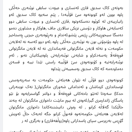
بەوتەی کاک سدیق قازی ئەنساری و عیزەت سابقی نوێنەری خەڵکی
پاوە بوون لەو کوبونەوە سێ قۆڵیەدا ٫ پێم سەیرە کاک سدیق ئەو
زانیارییەی لە کوێوە دەسکەوتوە ٫قازی ئەنساری و عیزەت سابقی دوو
کەسایەتی هاوکار و دۆستی نزیکی سالاری جاف ٫هاوکار و مشاوری دەمو
دەسگا سیخوڕییەکانی ڕژیمی پێشو٫ئەندام و بەڕێوەبەری حیزبی ڕەستاخیز
لە پاوە چۆنچۆنی بون بە نوێنەری خەڵکی پاوە ٫ئەو دوو کەسە نە لەلایەن
حکومەت و نەلە لایەن مانگرتوانی فەرمانداری نە لە لایەن مانگرتوانی
قوڕەقەڵا پەسەدکراو و شایەنی نوێنەرایەتی پاوەییکانیان نەبو ٫ ئەم
نوێنەرایەتیە و کۆبونەوەی سێ قۆڵییە راستی تێدا نییە و قسەی
دەماودەمە کە کاک سدیق رەسمییەتی پێداوە
کوبونەوەی دوو قۆڵی لە نێوان هەیئەتی خکومەت بە سەرپەرەستی
ئوستانداری کرماشان و ئەندامانی شەورای مانگرتوان( نەک نوینەرانی
حدکا) سەرەتا لەنێو باخەکانی قوڕەقەڵا و دواتتر گواسترایەوە بۆ نێو
پاسگای ژاندارمری گیرا٫ئەوەی لە بیرم مابێت داخوازی مانگرتوان لە چەند
خاڵێکدا گەلاڵە کرابو ٫ لە رەوتی دانیشتنەکاندا داخوازی مانگرتوان
لەلایەن هەیئەتی حکومەتەوە قەبوڵ کرابو جگە لەیەک خاڵ ئەویش
گۆڕینی بەرپرسی سپای پاسدارانی پاوە(زوڵفەقاری) و بەرگری لە ر
ڕەوانە کردنی هێزی غەیرە بومی بۆ پاوە بوو٫کە نوێنەرانی حکومەت