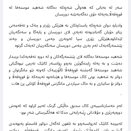
سەر لە بەیانی کە هەواڵی شەڕەکە دەگاتە شەهید موستەفا لە
قوڕەقەڵا٫بەپەلە خۆی دەگەیەنێتە دوریسان
وادیارە دوای شەڕەکە پاسدارەکان بە هێزێکی زۆرتر و چەک و تەقەمەنی
زیاتر خۆیان گەیاندوەتە تەپەی لای دوریسان و پایەگا و سەنگەریان
لێداناوە٫هێزێکی زۆری سپا لەوبەری چەمی دوریسان و چەند
پێشمەرگەیەک لەم بەری چەمی دوریسان سەنگەرییان لەیەک گرتوە
شەهید موستەفا دەگاتە لای پێشمەرگەکان و لە دورە تەقەیەکدا بریندار
دەبێت و بە پەلە ڕایدەگوێزن بەرەو ڕوانسەر کاتێک تەرمی نیوەگیانی
شەهید موستەفا گەیشتە قوڕەقەڵا ئاڵۆزییەک کەوتە نێو مانگرتوان و
دواتر بە شەهید بونی کاک موستەفا و هێنانەوە تەرمەکە بۆ قوڕەقەڵا و
دواتر بۆ ساتیاری و بە خاک سپاردنی مانگرتنی قوڕەقەڵا کۆتایی پێ هات
۰
لەم
خەسارناسییەی کاک سدیق
خاڵێکی گرنک لەبیر کراوە کە ئەوەش
دورەپەرێزی و حۆلادانی ڕێبەرایەتی حدکا لە هەڵگیرسانی شەڕ بوو۰
لەبیرمە کاتێک لەروانسەرەو بە تلفون لەگەل دوکور قاسملو پەیوەندی
گیرا بو پاش کۆمەڵێک ڕێنمایی لەسەر مانگرتنی قوڕەقەڵە ٫ دوکتور