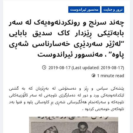
ترور و جنایت
مەنسور ئیراندوست
چەند سرنج و رونکردنەوەیەک لە سەر
بابەتێکی ڕێزدار کاک سدیق بابایی
“لەژێر سەردێڕی خەسارناسی شەڕی
پاوە” ، مەنسوور ئیراندوست
2019-08-17 (Last updated: 2019-08-17)
1 minute read
پێشەکی سپاس و ڕێز و دەسخۆشی لە بەڕێزیان کە بە گشتی
لێکدانەوەیەکی ورد و دور لە دەمارگرژی ناوچەیی لە سەر ئاڵۆزییەکانی
ناوچەکە و سەرئەنجام هەڵگیرسانی شەڕی پڕ کارەساتی پاوە و فتوا بەد
ناوەکەی خومەینی کردوە ،