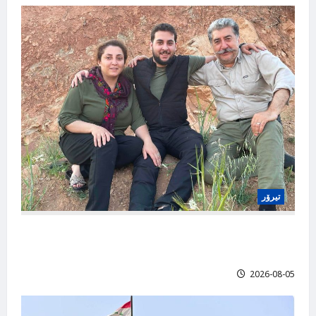
تیرۆر
لە شاری هەولێر تەقە لە موکری یەزدانپەنا کوڕی
حوسێن یەزدانپەنا کرا
2026-08-05