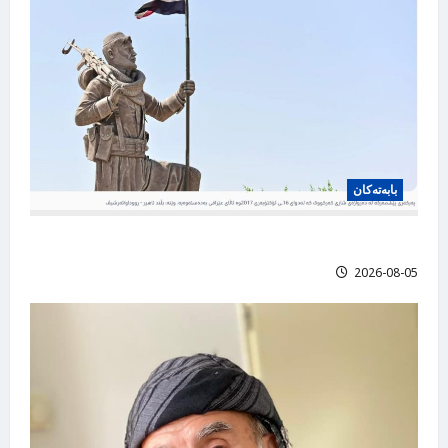
بابه‌ته‌کان
نەدەبوو شوێنى بزمارەکە بفرۆشن، عارف قوربانی
2026-08-05