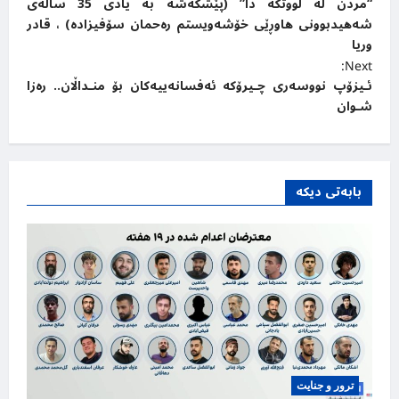
“مردن له‌ لووتکه‌ دا” (پێشکه‌شه‌ به‌ یادی 35 ساڵه‌ی
o
شه‌هیدبوونی هاوڕێی خۆشه‌ویستم ره‌حمان سۆفیزاده) ، قادر
s
وریا
t
Next:
ئـیزۆپ نووسەری چـیرۆکە ئەفسانەییەکان بۆ منـداڵان.. رەزا
n
شـوان
a
v
i
بابەتی دیکە
g
a
t
i
o
n
ترور و جنایت