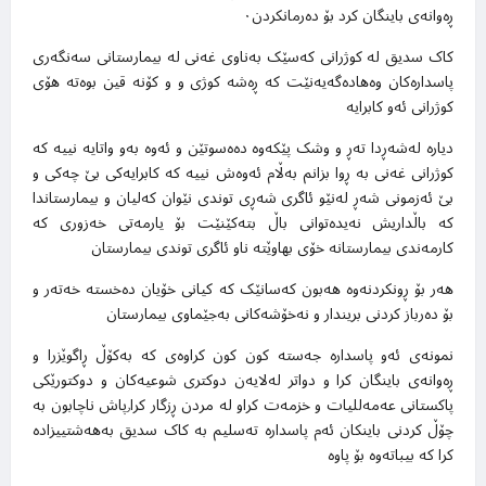
ڕەوانەی باینگان کرد بۆ دەرمانکردن۰
کاک سدیق لە کوژرانی کەسێک بەناوی غەنی لە بیمارستانی سەنگەری
پاسدارەکان وەهادەگەیەنێت کە ڕەشە کوژی و و کۆنە قین بوەتە هۆی
کوژرانی ئەو کابرایە
دیارە لەشەڕدا تەڕ و وشک پێکەوە دەەسوتێن و ئەوە بەو واتایە نییە کە
کوژرانی غەنی بە ڕوا بزانم بەڵام ئەوەش نییە کە کابرایەکی بێ چەکی و
بێ ئەزمونی شەڕ لەنێو ئاگری شەڕی توندی نێوان کەلیان و بیمارستاندا
کە باڵداریش نەیدەتوانی باڵ بتەکێنێت بۆ یارمەتی خەزوری کە
کارمەندی بیمارستانە خۆی بهاوێتە ناو ئاگری توندی بیمارستان
هەر بۆ ڕونکردنەوە هەبون کەسانێک کە کیانی خۆیان دەخستە خەتەر و
بۆ دەرباز کردنی بریندار و نەخۆشەکانی بەجێماوی بیمارستان
نمونەی ئەو پاسدارە جەستە کون کون کراوەی کە بەکۆڵ ڕاگوێزرا و
ڕەوانەی باینگان کرا و دواتر لەلایەن دوکتری شوعیەکان و دوکتورێکی
پاکستانی عەمەللیات و خزمەت کراو لە مردن ڕزگار کرا٫پاش ناچابون بە
چۆڵ کردنی باینکان ئەم پاسدارە تەسلیم بە کاک سدیق بەهەشتییزادە
کرا کە بیباتەوە بۆ پاوە