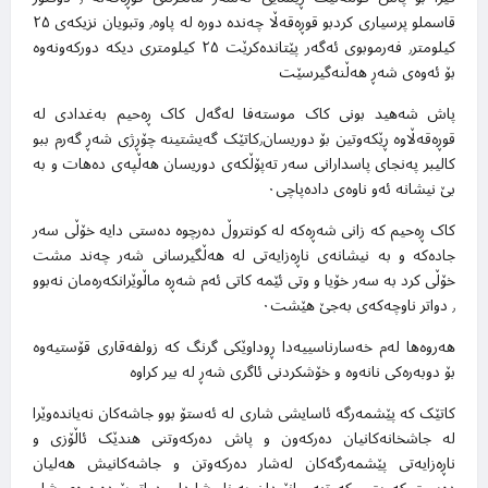
قاسملو پرسیاری کردبو قوڕەقەڵا چەندە دورە لە پاوە٫ وتبویان نزیکەی ۲۵
کیلومتر٫ فەرموبوی ئەگەر پێتاندەکرێت ۲۵ کیلومتری دیکە دورکەونەوە
بۆ ئەوەی شەڕ هەڵنەگیرسێت
پاش شەهید بونی کاک موستەفا لەگەل کاک ڕەحیم بەغدادی لە
قوڕەقەڵاوە ڕێکەوتین بۆ دوریسان٫کاتێک گەیشتینە چۆڕژی شەڕ گەرم ببو
کالیبر پەنجای پاسدارانی سەر تەپۆڵکەی دوریسان هەڵپەی دەهات و بە
بێ نیشانە ئەو ناوەی دادەپاچی۰
کاک ڕەحیم کە زانی شەڕەکە لە کونتروڵ دەرچوە دەستی دایە خۆڵی سەر
جادەکە و بە نیشانەی ناڕەزایەتی لە هەڵگیرسانی شەر چەند مشت
خۆڵی کرد بە سەر خۆیا و وتی ئێمە کاتی ئەم شەڕە ماڵوێرانکەرەمان نەبوو
٫ دواتر ناوچەکەی بەجێ هێشت۰
هەروەها لەم خەسارناسییەدا ڕوداوێکی گرنگ کە زولفەقاری قۆستیەوە
بۆ دوبەرەکی نانەوە و خۆشکردنی ئاگری شەڕ لە بیر کراوە
کاتێک کە پێشمەرگە ئاسایشی شاری لە ئەستۆ بوو جاشەکان نەیاندەوێرا
لە جاشخانەکانیان دەرکەون و پاش دەرکەوتنی هندێک ئاڵۆزی و
ناڕەزایەتی پێشمەرگەکان لەشار دەرکەوتن و جاشەکانیش هەلیان