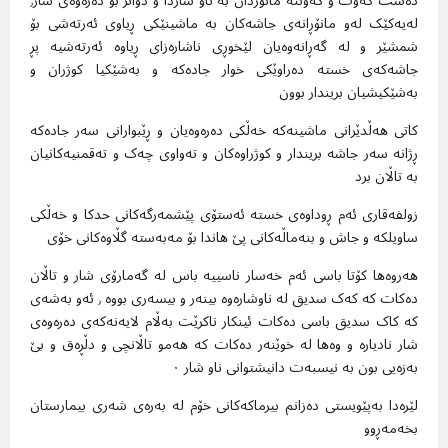
دەست کەوت و کەوتنە مانۆردان بە ناو شاردا و دواتر بۆ دەرەوەی شار٫
لەیەکێک لەو مانۆڕانەی جاشەکان بە ماشینێکی ڕیاوی ئەرتەشی بۆ
شمشێر و لە گەڕانەوەیان لێخوڕی ناشارەزای ڕیاوە ئەرتەشیە پڕ
جاشەکەی خستە دەراوێکی خوار جادەکە و بەشێکیا کوژران و
بەشێکیشیان بریندار بوون
کاتی هەڵدێرانی ماشینەکە خەڵکی دەرەوەیان و ڕێبوارانی سەر جادەکە
ڕژانە سەر جاشە بریندار و کوژراوەکان و تەواوی چەک و تەقمنیەکانیان
بە تاڵان برد
زولفەقاری ئەم ڕوداوەی خستە ئەستۆی پێشمەرگەکانی حدکا و خەڵکی
ساویلکە و جاش و بنەماڵەکانی پێ هاندا بۆ مەبەستە گڵاوەکانی خۆی
هەروەها کۆتا باسی ئەم خەسار ناسییە باس لە گەمارۆی شار و تاڵان
دەکات کە کەک سدیق لە ناوشارەوە بینەر و بیسەری بووە ٫ ئەو بەشەی
کە کاک سدیق باسی دەکات ئینکار ناکرێت بەڵام لایەنەکەی دەرەوەی
شار نادیارە و وەها لە خوێنەر دەکات کە هەمو تاڵانچی و دڵڕەق و بێ
بەزەیی بون بە نیسبەت دانیشتوانی ناو شار ۰
لێرەدا بەپێویستی دەزانم بیرماکەکانی خۆم لە بەرەی شەری بیمارستان
بخەمەڕوو