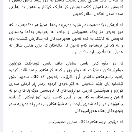
بەرینە کە کاک سدیق باسی دەکات کەمتر لە دوو سەد کەس دەبون و
ئەوەش بە قەولی کاکسدیقیش کۆمەڵێک کرێکار و هەژار بە بەڵێنی
سەد تمەن لەگەل سالار کەوتن
لە لایەکی دیکەشەوە ئەم شێوە دەربڕینە وەها لەخوێنەر دەگەیەنێت کە
دوو بەرەی دژ وەک هەوورامی و جاف لە بەرانبەر یەکدا وەستاون
ئەوەش لە کاتێکدایە کەم نەبون هەورامیەکان کە سالاریان کێشایە پاوە
و لە لایەکی تریشەوە کەم نەبون لە جافەکان کە دژی هاتنی سالار لە
هەوڵی تێکەڵاوی پاوەییەکان بون
لە دوا دێڕە کانی باسی سالای جاف باسی کۆمەڵێک کوژراوی
جوانڕۆییەکان دەکرێت لە دواتر ڕق و کینە کۆنەکەی چەند قات کردوە
٫ئەوە راستیەکەو حاشای ڵێ ناکرێێت ٫ئەوەی کە کاک سدیق خۆی
لێلاداوە یان بڵێم شەرمی لە گێڕانەوەی کردوە بزمار ڕێژ کردنی سەری
کوژراو و هاوێشتنی تەرمی جوانڕۆییەکان لە ئاودەسی مزگەوتەکا ن بو لە
لایەن پاوەییەکانەوە کە ڕق و قینی کەسو کاری کوژراوەکانی گەیاندە
چڵەپۆپە و دواتر لە شەڕی پاوەدا و لە شوێنەکانی تر ئەم ڕقە دەڕژایە سەر
پاوەییەکان٫نەک هەوڕامییەکان
لە درێژەی نویسنەکەیدا کاک سدیق دەنوسێت٫