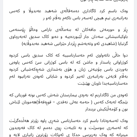
وەک باسم کرد ئاگاداری دەمەقاڵەی شەهید عەبدوڵا و کەسی
بەرانبەری نیم هیچی لەسەر باس ناکەم بەڵام ئەو ر
ڕێز و حورمەتی جافەکان لە بنەماڵەی بارامی وخاڵۆ ڕۆستەمی
باوکیاننیشانی سەدان جار ڵێبوردەییە و دەبو کاک سدیق لەبەرچاوی
گرتبایا (شاهیدی ئەو وتەیەشم ڕێزدار حێزانیی شەهید عەبدوڵایە)
دوا خاڵی ناتەواوی ئەم
خەسارناسییە کە کاک سدیق باسی کردوە
کوژراوانی پاسدار و جاشن کە لە باسی کوژرانی سێ کەسی پاوەیی
بەوردی باسی چۆنیەتی ژیان و هۆی بەشداری شەڕەکەشیانی کردوە
بەڵام لایەنی بەرانبەری لەبیر کردوە و شایانی ئەوەی نەزانیوە لەم
خەسارناسیەیدا ناویان بهێنێت
ئەوەی من ئاگاداربم لە بەرەی بیمارستان شەش کەس بونە قوربانی کە
بێجگە لەیەک کەس ( حەمە عەلی نەقدی – قوڕەقەڵا)هەمویان ئێناخی
بون و کۆمەڵێکیش بریندار
وەک لەسەرەتادا باسم کرد خەسارناسی شەڕی پاوە زۆرتر هەڵدەگرێت
کە لەسەری بنوسرێت و بە تایبەت ڕوی دەمم لە کاک فەرەیدون
میترانە کە وەک بەرپرسی حدکا ی ئەوکات زۆرترین زانیاری لایە و