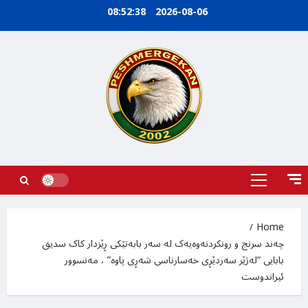
Ski
08:52:39
2026-08-06
t
conten
Primary
Menu
Home
چەند سرنج و رونکردنەوەیەک لە سەر بابەتێکی ڕێزدار کاک سدیق
بابایی “لەژێر سەردێڕی خەسارناسی شەڕی پاوە” ، مەنسوور
ئیراندوست