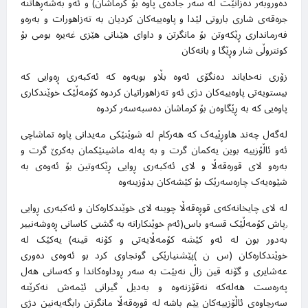
دەوروبەر دەزانێت لە سەر جادەی پاوە بۆ کرماشان) و ئەو بەشەڕهاتنە
جرەقەی شاری باروتی لێدا و پاوەییەکان کردیان بە تەزاهورات و بەرەو
فەرمانداری ڕێکەوتن بۆ مانگرتن و داوای هێنانی هێزی غەیرە بومی بۆ
کونتروڵی شار وڕێگا و بانەکان
زۆری نەخایاند دەنگۆی ئەوە بڵاو بویەوە کە ئەکبەری ڕەوایی کە
بیستویەتی پاوەییەکان دژی ئەو تەزاهوراتیان کردوە کۆمەڵێک خوێندکاری
پاوەیی کە بە ڕێگاوەن بۆ کرماشان دەسبەسەر کردوە
لەگەل چەند هاوڕێیەک کە هەرکام لە شوێنێکی مەیدانی پاوە تماشاچی
ئەو ئاڵۆزییە بوین یەکمان گرت و بە پەلە ماشینێکمان بەکرێ گرت و
بەرەو لای قورەقەڵا و لای ئەکبەری ڕوایی ڕێکەوتین بۆ ئەوەی بە
شێوەیەک چارەسەرێک بۆ کێشەکان بدۆزینەوە
لە لای چایخانەکەی قوڕەقەڵا چوینە لای خوێندکارەکان و ئەکبەری ڕوایی
٫پاش کۆمەڵێک قسەو باس(ئەم خوێنکارانە بە گشتی کاسانی ڕەوشەنبیر
بەدور بون لە ئەو کێشە کۆمەڵایەتی و کۆنە قینە) یەکێک لە
خوێندکارەکان (س ن )پێشنیارێکی گونجاوی کرد بو ئەوەی دەوری
عەشایری و گۆنە قین زاڵ نەبێت بە سەر ڕوداوەکاندا و کەسانی هەل
پەرەست هەلەکە نەقۆزنەوە و بەدیل گیرانی ئێمەش نەکرێتە
سەرچاوەی ئاڵۆزییەکان پێم باشە لە قوڕەقەڵا مانگرتن ڕابگەیەنین دژی