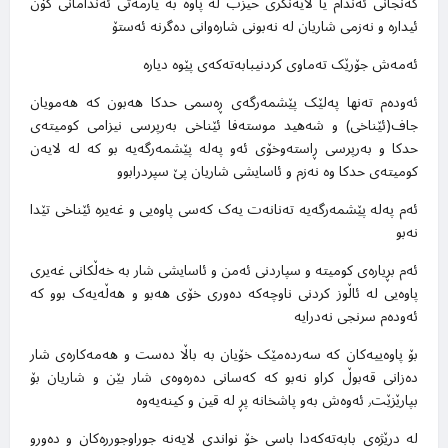
گەنجانی ئەندام یا لایەنگری حیزب لە پاوە بە یارمەتی ئەندامانی کۆن
ئیدارە و نەزمی شاریان لە نەبونی شارەوانی دەگرنە ئەستۆ
ئەمەش جۆرێک تەماوی کردنیبابەتەکەی پێوە دیارە
ئەودەم تەنها پەلێک پێشمەرگەی ڕەسمی حدکا هەبون کە هەمویان
جاف(ئێناخی) و شەهید موستەفا ئێناخی بەرپرسی نیزامی کومیتەی
حدکا و بەرپرسی ڕاستەوخۆی ئەو پەلە پێشمەرگەیە بو کە لە لایەن
کومیتەی حدکا وە نەزم و ئاسایشی شاریان پێ سپردرابوو
ئەم پەلە پێشمەرگەیە تەنانەت یەک کەسی پاوەیی و غەیرە ئێناخی تێدا
نەبو
ئەم بڕیارەی کومیتە و سپاردنی ئەمن و ئاسایشی شار بە خەڵکانی غەیری
پاوەیی لە ئاڵوز کردنی ناوچەکە دەوری خۆی هەبو و هەڵەیەک بوو کە
ئەودەم سرنجی نەدرایە
بۆ پاوەییەکان کە سەردەمێک خۆیان بە باڵا دەست و هەمەکارەی شار
دەزانی قەبوڵ کراو نەبو کە کەسانی دەرەوەی شار بێن و شاریان بۆ
بپارێزێت٫ ئەوەش بەو پاشخانە پڕ لە قین و کینەیەوە
لە درێژەی بابەتەکەدا باسی خۆ نواندی لایەنە جوراوجوررەکان و دەورو