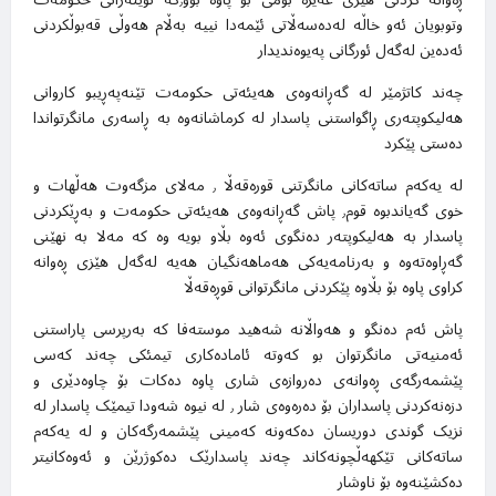
وتوبویان ئەو خاڵە لەدەسەڵاتی ئێمەدا نییە بەڵام هەوڵی قەبوڵکردنی
ئەدەین لەگەل ئورگانی پەیوەندیدار
چەند کاتژمێر لە گەڕانەوەی هەیئەتی حکومەت تێنەپەڕیبو کاروانی
هەلیکوپتەری ڕاگواستنی پاسدار لە کرماشانەوە بە ڕاسەری مانگرتواندا
دەستی پێکرد
لە یەکەم ساتەکانی مانگرتنی قورەقەڵا ٫ مەلای مزگەوت هەڵهات و
خوی گەیاندبوە قوم٫ پاش گەڕانەوەی هەیئەتی حکومەت و بەڕێکردنی
پاسدار بە هەلیکوپتەر دەنگوی ئەوە بڵاو بویە وە کە مەلا بە نهێنی
گەڕاوەتەوە و بەرنامەیەکی هەماهەنگیان هەیە لەگەل هێزی ڕەوانە
کراوی پاوە بۆ بڵاوە پێکردنی مانگرتوانی قوڕەقەڵا
پاش ئەم دەنگو و هەواڵانە شەهید موستەفا کە بەرپرسی پاراستنی
ئەمنیەتی مانگرتوان بو کەوتە ئامادەکاری تیمئکی چەند کەسی
پێشمەرگەی ڕەوانەی دەروازەی شاری پاوە دەکات بۆ چاوەدێری و
دزەنەکردنی پاسداران بۆ دەرەوەی شار ٫ لە نیوە شەودا تیمێک پاسدار لە
نزیک گوندی دوریسان دەکەونە کەمینی پێشمەرگەکان و لە یەکەم
ساتەکانی تێکهەڵچونەکاند چەند پاسدارێک دەکوژرێن و ئەوەکانیتر
دەکشێنەوە بۆ ناوشار