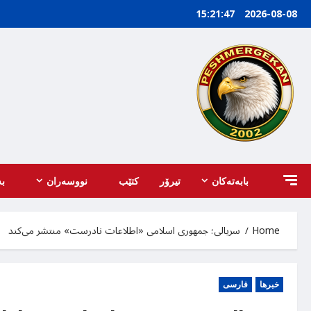
Ski
15:21:48
2026-08-08
t
conten
بابه‌ته‌کان
تیرۆر
کتێب
نووسەران
ب
Home
سریالی؛ جمهوری اسلامی «اطلاعات نادرست» منتشر می‌کند
خبرها
فارسی