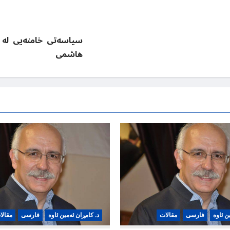
سیاسەتی خامنەیی لە 
هاشمی
ن ئاوە
فارسی
مقالات
د. کامڕان ئەمین ئاوە
فارسی
مقالا