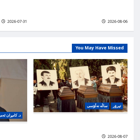
i
از نقد تا تخریب؛ واکاوی فرهنگ کامنت‌نویسی در
پیشمرگه، مب
o
فضای مجازی!، کامران امین آوه
اپوزیسیون ایرا
n
2026-07-31
2026-08-06
You May Have Missed
تیرۆر
ساڵە نەڵۆسی
د. کامڕان ئەمی
فیلمێک کە کۆمیتەی سوید دروستی کرد دوای
تیرۆرکردنی د. شەرەفکەندی
از نقد تا تخر
2026-08-07
فضای مجازی!، 