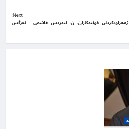
Next:
ژەهراویکردنی خوێندکاران، ن: ئیدریس هاشمی – نەرگس
ت