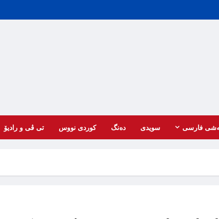
ەشی فارسی
سویدی
دەنگ
کوردی نووس
تی ڤی و رادیۆ