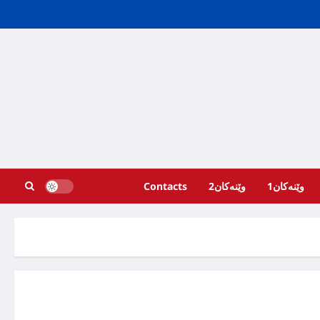
وێنەکان1
وێنەکان2
Contacts