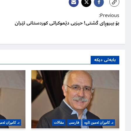
P
Previous:
بۆ بیروڕای گشتی! حیزبی دێموکراتی کوردستانی ئێران
o
s
t
n
بابەتی دیکە
a
v
i
g
a
t
د. کامڕان ئەمین ئاوە
فارسی
مقالات
د. کامڕان ئەمی